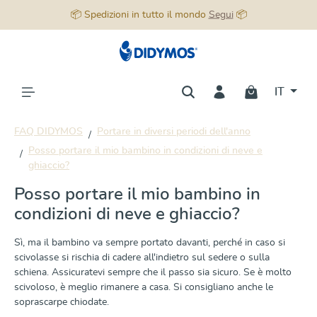
📦 Spedizioni in tutto il mondo
Segui
📦
nuto principale
IT
FAQ DIDYMOS
Portare in diversi periodi dell'anno
Posso portare il mio bambino in condizioni di neve e
ghiaccio?
Posso portare il mio bambino in
condizioni di neve e ghiaccio?
Sì, ma il bambino va sempre portato davanti, perché in caso si
scivolasse si rischia di cadere all'indietro sul sedere o sulla
schiena. Assicuratevi sempre che il passo sia sicuro. Se è molto
scivoloso, è meglio rimanere a casa. Si consigliano anche le
soprascarpe chiodate.