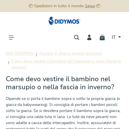
📦 Spedizioni in tutto il mondo
Segui
📦
nuto principale
IT
FAQ DIDYMOS
Portare in diversi periodi dell'anno
Come devo vestire il bambino nel marsupio o nella fascia in
inverno?
Come devo vestire il bambino nel
marsupio o nella fascia in inverno?
Dipende se si porta il bambino sopra o sotto la propria giacca (o
giacca da babywearing). Si consiglia di portare i bambini piccoli
sotto la giacca. Se si desidera portare il bambino sopra la giacca,
si consiglia una calda tuta in lana. Le tute da neve pesanti non
sono adatte a causa delle intercapedini. Inoltre, assicuratevi di