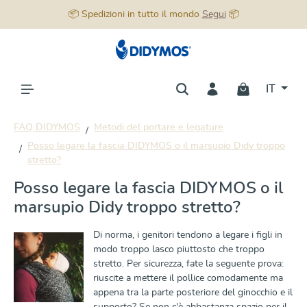
📦 Spedizioni in tutto il mondo
Segui
📦
nuto principale
IT
FAQ DIDYMOS
Metodi del portare e legature
Posso legare la fascia DIDYMOS o il marsupio Didy troppo
stretto?
Posso legare la fascia DIDYMOS o il
marsupio Didy troppo stretto?
Di norma, i genitori tendono a legare i figli in
modo troppo lasco piuttosto che troppo
stretto. Per sicurezza, fate la seguente prova:
riuscite a mettere il pollice comodamente ma
appena tra la parte posteriore del ginocchio e il