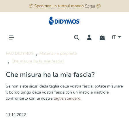
📦 Spedizioni in tutto il mondo
Segui
📦
nuto principale
IT
FAQ DIDYMOS
Materiali e proprietà
Che misura ha la mia fascia?
Che misura ha la mia fascia?
Se non siete sicuri della taglia della vostra fascia, potete misurare
il bordo lungo della vostra fascia con un metro a nastro e
confrontarlo con le nostre
taglie standard
.
11.11.2022