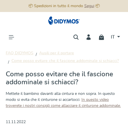
📦 Spedizioni in tutto il mondo
Segui
📦
nuto principale
IT
FAQ DIDYMOS
Ausili per il portare
Come posso evitare che il fascione addominale si schiacci?
Come posso evitare che il fascione
addominale si schiacci?
Mettete il bambino davanti alla cintura e non sopra. In questo
modo si evita che il cinturone si accartocci.
In questo video
troverete i nostri consigli come allacciare il cinturone addominale.
11.11.2022