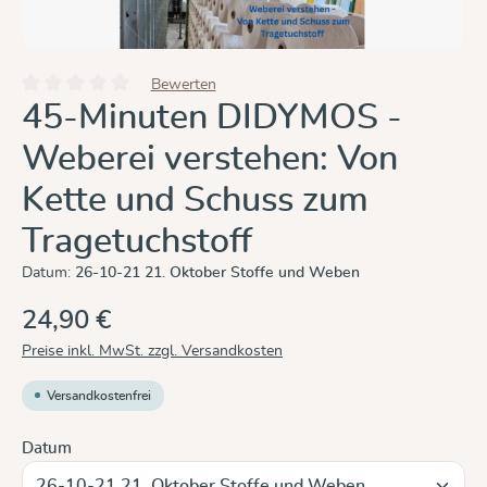
Bewerten
Durchschnittliche Bewertung von 0 von 5 Sternen
45-Minuten DIDYMOS -
Weberei verstehen: Von
Kette und Schuss zum
Tragetuchstoff
Datum:
26-10-21 21. Oktober Stoffe und Weben
24,90 €
Preise inkl. MwSt. zzgl. Versandkosten
Versandkostenfrei
auswählen
Datum