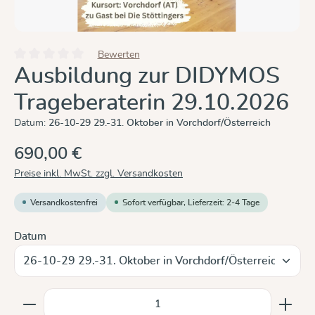
Bewerten
Durchschnittliche Bewertung von 0 von 5 Sternen
Ausbildung zur DIDYMOS
Trageberaterin 29.10.2026
Datum:
26-10-29 29.-31. Oktober in Vorchdorf/Österreich
690,00 €
Preise inkl. MwSt. zzgl. Versandkosten
Versandkostenfrei
Sofort verfügbar, Lieferzeit: 2-4 Tage
auswählen
Datum
Produkt Anzahl: Gib den gewünschten Wert ein oder b