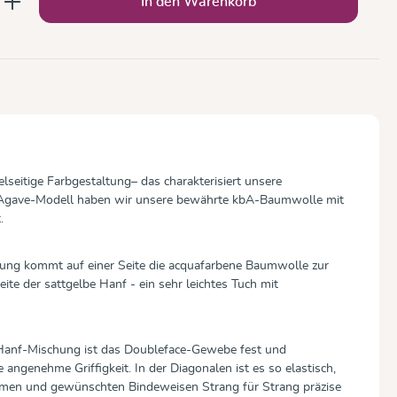
In den Warenkorb
elseitige Farbgestaltung– das charakterisiert unsere
s Agave-Modell haben wir unsere bewährte kbA-Baumwolle mit
.
ung kommt auf einer Seite die acquafarbene Baumwolle zur
ite der sattgelbe Hanf - ein sehr leichtes Tuch mit
Hanf-Mischung ist das Doubleface-Gewebe fest und
angenehme Griffigkeit. In der Diagonalen ist es so elastisch,
rmen und gewünschten Bindeweisen Strang für Strang präzise