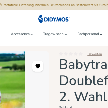
📦
Portofreie Lieferung
innerhalb Deutschlands ab Bestellwert 59 Euro 
Accessoires
Tragewissen
Fachpersonal
Bewerten
Durchschnittliche Bewertung vo
Babytra
Doublef
2. Wahl
Größe:
4