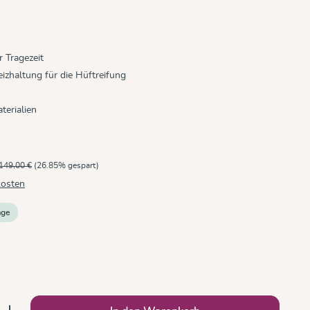
 Tragezeit
zhaltung für die Hüftreifung
terialien
149,00 €
(26.85% gespart)
kosten
age
b den gewünschten Wert ein oder benutze