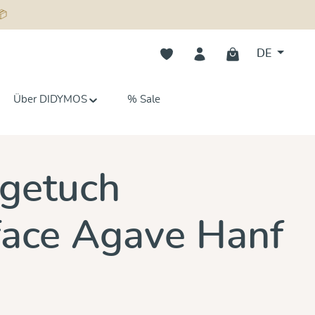
📦
Du hast 0 Produkte auf dem Merk
DE
Über DIDYMOS
% Sale
n 0 von 5 Sternen
getuch
ace Agave Hanf