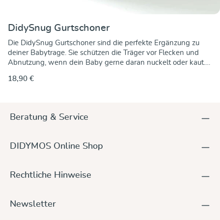
DidySnug Gurtschoner
Die DidySnug Gurtschoner sind die perfekte Ergänzung zu
deiner Babytrage. Sie schützen die Träger vor Flecken und
Abnutzung, wenn dein Baby gerne daran nuckelt oder kaut.
Genäht aus hochwertigem Tragetuchstoff aus 100 %
18,90 €
Baumwolle, fühlen sie sich angenehm weich an und sind
dabei besonders robust. Mit dem praktischen Klettverschluss
lassen sie sich ganz einfach anbringen und wieder abnehmen
– für mehr Hygiene und weniger Waschen deiner Trage. Die
Beratung & Service
Gurtschoner gibt es in verschiedenen unifarbenen Varianten,
die sich harmonisch zu jeder Babytrage kombinieren lassen.
Maße:Länge: 16 cmBreite: 10 cm
DIDYMOS Online Shop
Rechtliche Hinweise
Newsletter