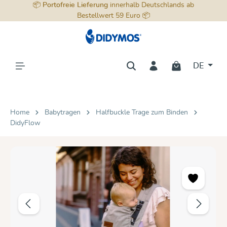
📦
Portofreie Lieferung
innerhalb Deutschlands ab
alt springen
Bestellwert 59 Euro 📦
DE
Home
Babytragen
Halfbuckle Trage zum Binden
DidyFlow
Bildergalerie überspringen