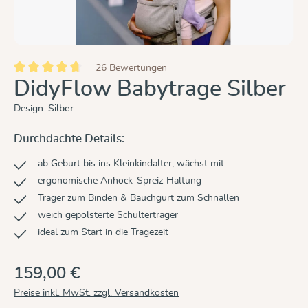
26 Bewertungen
Durchschnittliche Bewertung von 4.8 von 5 Sternen
DidyFlow Babytrage Silber
Design:
Silber
Durchdachte Details:
ab Geburt bis ins Kleinkindalter, wächst mit
ergonomische Anhock-Spreiz-Haltung
Träger zum Binden & Bauchgurt zum Schnallen
weich gepolsterte Schulterträger
ideal zum Start in die Tragezeit
159,00 €
Preise inkl. MwSt. zzgl. Versandkosten