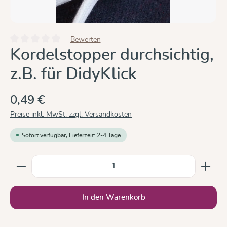
Bewerten
Durchschnittliche Bewertung von 0 von 5 Sternen
Kordelstopper durchsichtig,
z.B. für DidyKlick
0,49 €
Preise inkl. MwSt. zzgl. Versandkosten
Sofort verfügbar, Lieferzeit: 2-4 Tage
Produkt Anzahl: Gib den gewünschten Wert ein oder b
In den Warenkorb