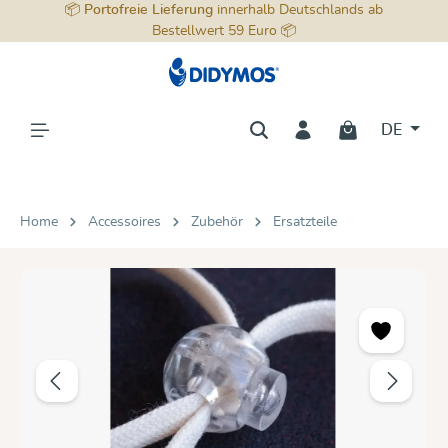
📦
Portofreie Lieferung
innerhalb Deutschlands ab
alt springen
Bestellwert 59 Euro 📦
DE
Home
Accessoires
Zubehör
Ersatzteile
Bildergalerie überspringen