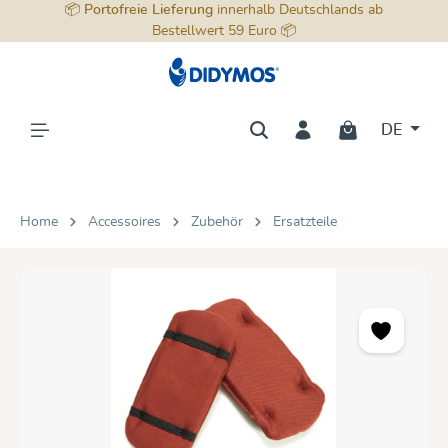
📦
Portofreie Lieferung
innerhalb Deutschlands ab
alt springen
Bestellwert 59 Euro 📦
DE
Home
Accessoires
Zubehör
Ersatzteile
Bildergalerie überspringen