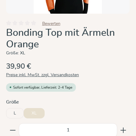
Bewerten
Durchschnittliche Bewertung von 0 von 5 Sternen
Bonding Top mit Ärmeln
Orange
Größe:
XL
39,90 €
Preise inkl. MwSt. zzgl. Versandkosten
Sofort verfügbar, Lieferzeit: 2-4 Tage
auswählen
Größe
L
XL
Produkt Anzahl: Gib den gewünschten Wert ein oder b