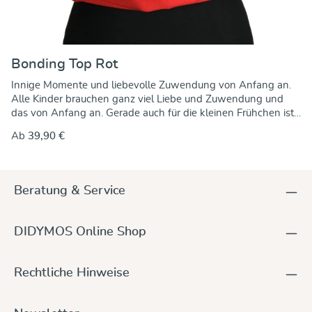
Bonding Top Rot
Innige Momente und liebevolle Zuwendung von Anfang an.
Alle Kinder brauchen ganz viel Liebe und Zuwendung und
das von Anfang an. Gerade auch für die kleinen Frühchen ist
viel Nestwärme besonders wichtig. DIDYMOS Bonding Tops
Ab
39,90 €
erleichtern das Känguruen und fördern eine gelungene
Eltern-Kind-Bindung durch die innige Nähe zum Kind – sicher
und stabil auf der Brust mit viel Hautkontakt. Diese Nähe
unterstützt das Stillen, die Körpertemperatur, der Pulsschlag
Beratung & Service
und die Atmung werden reguliert, Unruhe gelindert – Mama,
Papa und Baby können sich entspannen. Die beste
Voraussetzung für Euch als Eltern, Eurem Baby wertvolle
DIDYMOS Online Shop
Kraft, Ruhe und Geborgenheit weiterzugeben, in der Klinik
und beim Kuscheln zuhause. DIDYMOS Bonding Tops
unterstützen das Känguruen schon im Klinikbetrieb, helfen,
Rechtliche Hinweise
das Bedürfnis der Neugeborenen nach körperlicher Nähe auf
einfache aber sehr wirksame Weise zu befriedigen. Das
elastische Gewebe hält den Säugling sicher am Körper von