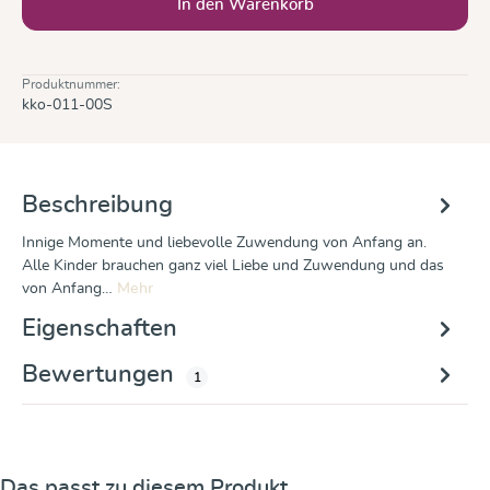
In den Warenkorb
Produktnummer:
kko-011-00S
Beschreibung
Innige Momente und liebevolle Zuwendung von Anfang an.
Alle Kinder brauchen ganz viel Liebe und Zuwendung und das
von Anfang…
Mehr
Eigenschaften
Bewertungen
1
Produktgalerie überspringen
Das passt zu diesem Produkt