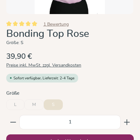
1 Bewertung
Durchschnittliche Bewertung von 5 von 5 Sternen
Bonding Top Rose
Größe:
S
39,90 €
Preise inkl. MwSt. zzgl. Versandkosten
Sofort verfügbar, Lieferzeit: 2-4 Tage
auswählen
Größe
L
M
S
(Diese Option ist zurzeit nicht verfügbar.)
(Diese Option ist zurzeit nicht verfügbar.)
Produkt Anzahl: Gib den gewünschten Wert ein oder b