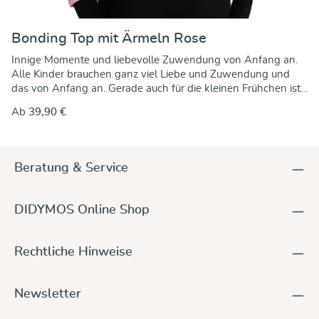
Bonding Top mit Ärmeln Rose
Innige Momente und liebevolle Zuwendung von Anfang an.
Alle Kinder brauchen ganz viel Liebe und Zuwendung und
das von Anfang an. Gerade auch für die kleinen Frühchen ist
viel Nestwärme besonders wichtig. DIDYMOS Bonding Tops
Ab
39,90 €
erleichtern das Känguruen und fördern eine gelungene
Eltern-Kind-Bindung durch die innige Nähe zum Kind – sicher
und stabil auf der Brust mit viel Hautkontakt. Diese Nähe
unterstützt das Stillen, die Körpertemperatur, der Pulsschlag
Beratung & Service
und die Atmung werden reguliert, Unruhe gelindert – Mama,
Papa und Baby können sich entspannen. Die beste
Voraussetzung für Euch als Eltern, Eurem Baby wertvolle
DIDYMOS Online Shop
Kraft, Ruhe und Geborgenheit weiterzugeben, in der Klinik
und beim Kuscheln zuhause. DIDYMOS Bonding Tops
unterstützen das Känguruen schon im Klinikbetrieb, helfen,
Rechtliche Hinweise
das Bedürfnis der Neugeborenen nach körperlicher Nähe auf
einfache aber sehr wirksame Weise zu befriedigen. Das
elastische Gewebe hält den Säugling sicher am Körper von
Newsletter
Mutter oder Vater. Umhüllt und idealerweise auf nackter Haut
wirkt die allseitige Begrenzung durch den Stoff, ein Zustand,