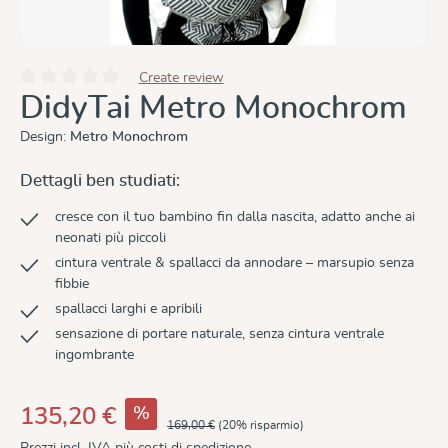
Create review
Valutazione media di 0 su 5 stelle
DidyTai Metro Monochrom
Design:
Metro Monochrom
Dettagli ben studiati:
cresce con il tuo bambino fin dalla nascita, adatto anche ai
neonati più piccoli
cintura ventrale & spallacci da annodare – marsupio senza
fibbie
spallacci larghi e apribili
sensazione di portare naturale, senza cintura ventrale
ingombrante
%
135,20 €
169,00 €
(20% risparmio)
Prezzi incl. IVA più costi di spedizione