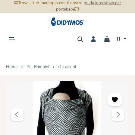
💥Trova il tuo marsupio con il nostro
guida interattiva per
nuto principale
portabebé
💥
📦 Spedizioni in tutto il mondo
Segui
📦
IT
Home
Per Bambini
Occasioni
Salta la galleria di immagini