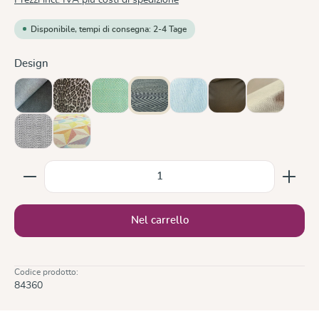
Disponibile, tempi di consegna: 2-4 Tage
Seleziona
Design
Doubleface Anthracite
Leo
Lisca Karibik
Metro Monochrom
Ocean
Olive
Sand
Silver
Zephyr
Quantità del prodotto: inserisci la quantità desiderata
Nel carrello
Codice prodotto:
84360