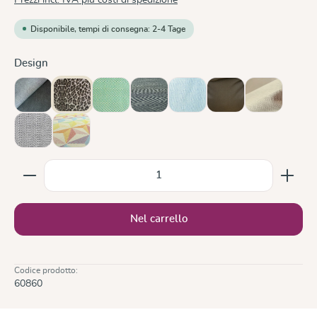
Disponibile, tempi di consegna: 2-4 Tage
Seleziona
Design
Doubleface Anthracite
Leo
Lisca Karibik
Metro Monochrom
Ocean
Olive
Sand
Silver
Zephyr
Quantità del prodotto: inserisci la quantità desiderata
Nel carrello
Codice prodotto:
60860