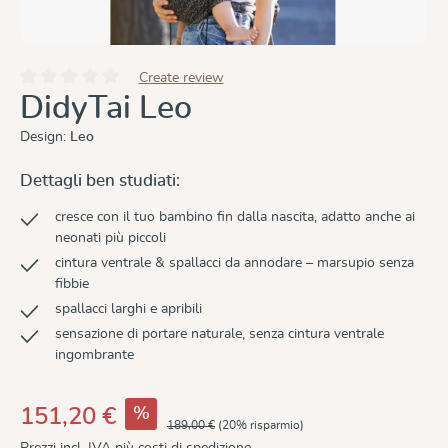
Create review
Valutazione media di 0 su 5 stelle
DidyTai Leo
Design:
Leo
Dettagli ben studiati:
cresce con il tuo bambino fin dalla nascita, adatto anche ai
neonati più piccoli
cintura ventrale & spallacci da annodare – marsupio senza
fibbie
spallacci larghi e apribili
sensazione di portare naturale, senza cintura ventrale
ingombrante
%
151,20 €
189,00 €
(20% risparmio)
Prezzi incl. IVA più costi di spedizione