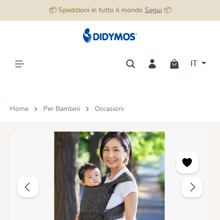
📦 Spedizioni in tutto il mondo
Segui
📦
nuto principale
IT
Home
Per Bambini
Occasioni
Salta la galleria di immagini