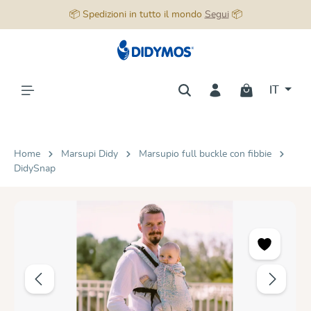
📦 Spedizioni in tutto il mondo
Segui
📦
nuto principale
IT
Home
Marsupi Didy
Marsupio full buckle con fibbie
DidySnap
Salta la galleria di immagini