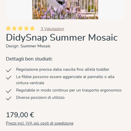
3 Valutazioni
Valutazione media di 5 su 5 stelle
DidySnap Summer Mosaic
Design:
Summer Mosaic
Dettagli ben studiati:
Regolazione precisa dalla nascita fino all’età toddler
Le fibbie possono essere agganciate al pannello o alla
cintura ventrale
Regolabile in modo continuo per un trasporto ergonomico
Diverse posizioni di utilizzo
179,00 €
Prezzi incl. IVA più costi di spedizione