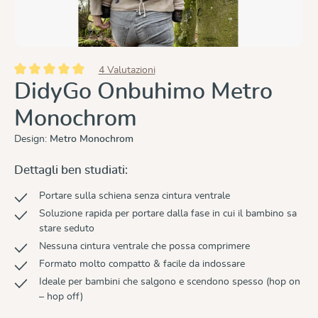
4 Valutazioni
Valutazione media di 5 su 5 stelle
DidyGo Onbuhimo Metro
Monochrom
Design:
Metro Monochrom
Dettagli ben studiati:
Portare sulla schiena senza cintura ventrale
Soluzione rapida per portare dalla fase in cui il bambino sa
stare seduto
Nessuna cintura ventrale che possa comprimere
Formato molto compatto & facile da indossare
Ideale per bambini che salgono e scendono spesso (hop on
– hop off)