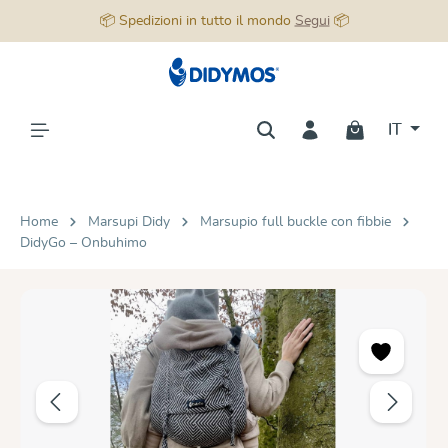
📦 Spedizioni in tutto il mondo
Segui
📦
nuto principale
IT
Home
Marsupi Didy
Marsupio full buckle con fibbie
DidyGo – Onbuhimo
Salta la galleria di immagini