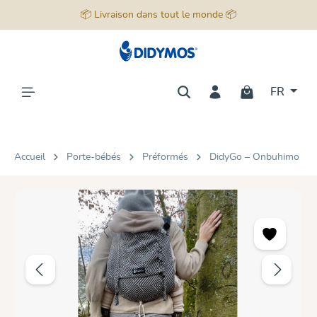
📦 Livraison dans tout le monde 📦
tenu principal
FR
Accueil
Porte-bébés
Préformés
DidyGo – Onbuhimo
Ignorer la galerie d'images