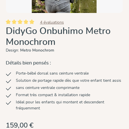
4 évaluations
Note moyenne de 5 sur 5 étoiles
DidyGo Onbuhimo Metro
Monochrom
Design:
Metro Monochrom
Détails bien pensés :
Porte-bébé dorsal sans ceinture ventrale
Solution de portage rapide dès que votre enfant tient assis
sans ceinture ventrale comprimante
Format très compact & installation rapide
Idéal pour les enfants qui montent et descendent
fréquemment
159,00 €