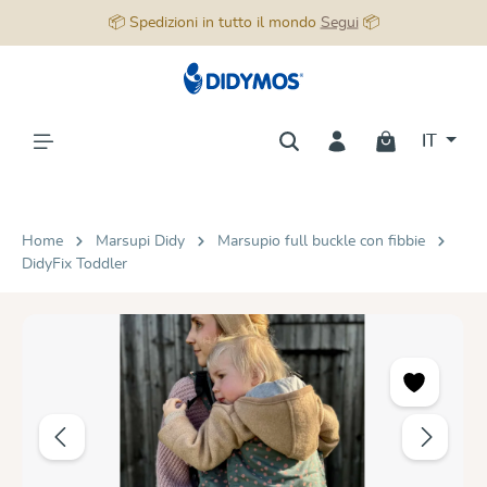
📦 Spedizioni in tutto il mondo
Segui
📦
nuto principale
IT
Home
Marsupi Didy
Marsupio full buckle con fibbie
DidyFix Toddler
Salta la galleria di immagini