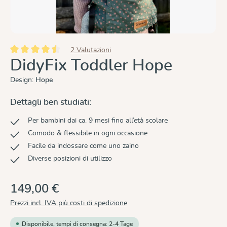
2 Valutazioni
Valutazione media di 4.5 su 5 stelle
DidyFix Toddler Hope
Design:
Hope
Dettagli ben studiati:
Per bambini dai ca. 9 mesi fino all’età scolare
Comodo & flessibile in ogni occasione
Facile da indossare come uno zaino
Diverse posizioni di utilizzo
149,00 €
Prezzi incl. IVA più costi di spedizione
Disponibile, tempi di consegna: 2-4 Tage