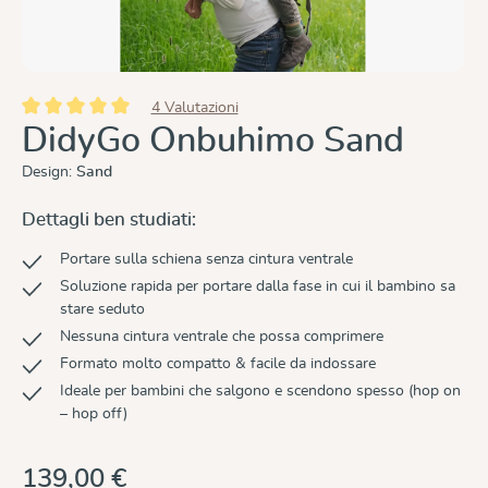
4 Valutazioni
Valutazione media di 5 su 5 stelle
DidyGo Onbuhimo Sand
Design:
Sand
Dettagli ben studiati:
Portare sulla schiena senza cintura ventrale
Soluzione rapida per portare dalla fase in cui il bambino sa
stare seduto
Nessuna cintura ventrale che possa comprimere
Formato molto compatto & facile da indossare
Ideale per bambini che salgono e scendono spesso (hop on
– hop off)
139,00 €