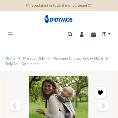
📦 Spedizioni in tutto il mondo
Segui
📦
nuto principale
IT
Home
Marsupi Didy
Marsupio full buckle con fibbie
DidyGo – Onbuhimo
Salta la galleria di immagini