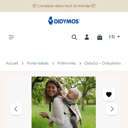
📦 Livraison dans tout le monde 📦
tenu principal
FR
Accueil
Porte-bébés
Préformés
DidyGo – Onbuhimo
Ignorer la galerie d'images