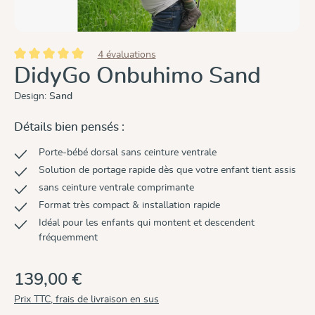
4 évaluations
Note moyenne de 5 sur 5 étoiles
DidyGo Onbuhimo Sand
Design:
Sand
Détails bien pensés :
Porte-bébé dorsal sans ceinture ventrale
Solution de portage rapide dès que votre enfant tient assis
sans ceinture ventrale comprimante
Format très compact & installation rapide
Idéal pour les enfants qui montent et descendent
fréquemment
139,00 €
Prix TTC, frais de livraison en sus