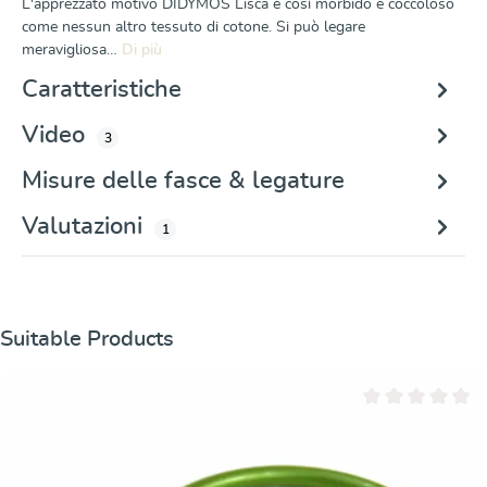
L'apprezzato motivo DIDYMOS Lisca è così morbido e coccoloso
come nessun altro tessuto di cotone. Si può legare
meravigliosa…
Di più
Caratteristiche
Video
3
Misure delle fasce & legature
Valutazioni
1
Salta la galleria dei prodotti
Suitable Products
Valutazione media 