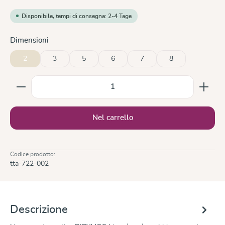
Disponibile, tempi di consegna: 2-4 Tage
Seleziona
Dimensioni
2
3
5
6
7
8
Quantità del prodotto: inserisci la quantità desiderata
Nel carrello
Codice prodotto:
tta-722-002
Descrizione