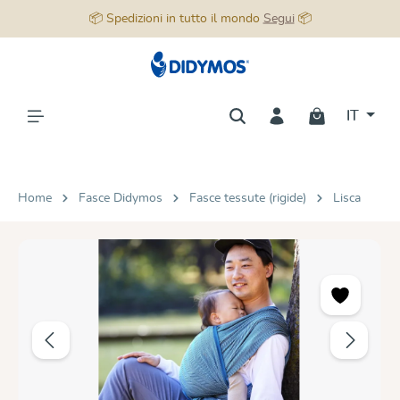
📦 Spedizioni in tutto il mondo
Segui
📦
nuto principale
IT
Home
Fasce Didymos
Fasce tessute (rigide)
Lisca
Salta la galleria di immagini