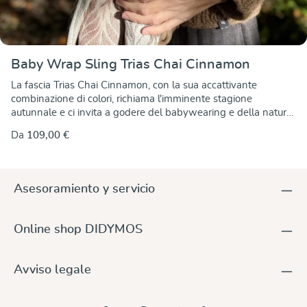
Baby Wrap Sling Trias Chai Cinnamon
La fascia Trias Chai Cinnamon, con la sua accattivante
combinazione di colori, richiama l'imminente stagione
autunnale e ci invita a godere del babywearing e della natura
con tutti i sensi. Per questa versione Trias abbiamo utilizzato il
Da
109,00 €
cotone bianco grezzo per creare lo sfondo e lo abbiamo
combinato con il cotone nei colori caffé e cannella per esaltare
la bellezza del motivo Trias. Il disegno è lo stesso su entrambi i
lati del tessuto, ma i colori sono invertiti. I filati e i colori sono
Asesoramiento y servicio
della migliore qualità biologica e privi di sostanze nocive. La
fascia è robusta, con un’ottima consistenza che offre un
sostegno perfetto sia in larghezza che in lunghezza. Il tessuto
Online shop DIDYMOS
si annoda saldamente e rimane in posizione, consentendo al
contempo di regolare facilmente la fascia. Come tutte le fasce
a doppia trama Didymos, è morbida e modellabile. Sebbene
Avviso legale
sia più pesante, è leggera e molto confortevole sulla spalla.
Una vera e propria fascia tuttofare e una compagna affidabile
nel portare per tutta la giornata, e grazie all'accattivante