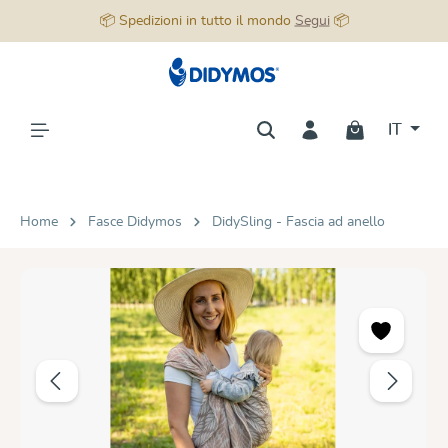
📦 Spedizioni in tutto il mondo
Segui
📦
nuto principale
IT
Home
Fasce Didymos
DidySling - Fascia ad anello
Salta la galleria di immagini