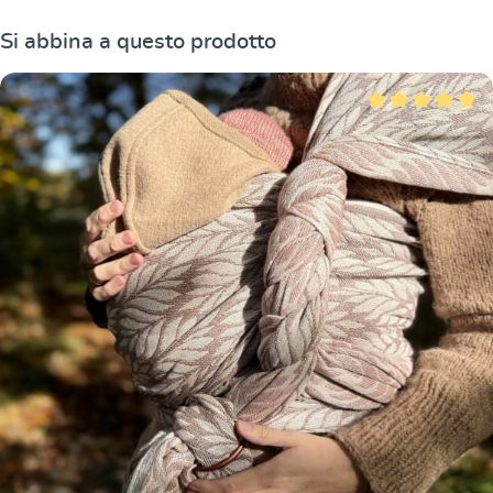
Salta la galleria dei prodotti
Si abbina a questo prodotto
Valutazione media 