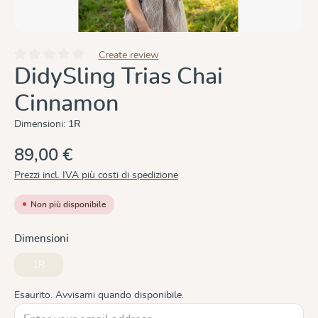
Create review
Valutazione media di 0 su 5 stelle
DidySling Trias Chai
Cinnamon
Dimensioni:
1R
89,00 €
Prezzi incl. IVA più costi di spedizione
Non più disponibile
Seleziona
Dimensioni
1R
(Questa opzione non è al momento disponibile.)
Esaurito. Avvisami quando disponibile.