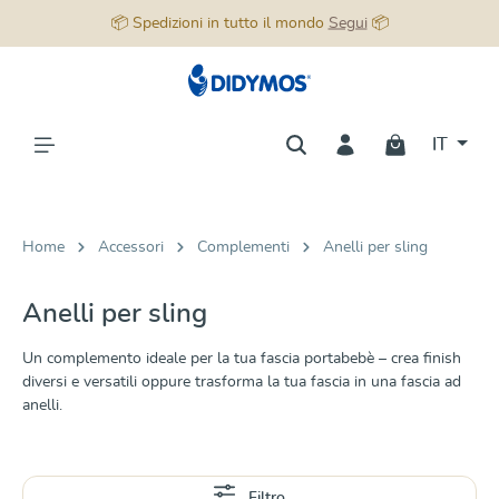
📦 Spedizioni in tutto il mondo
Segui
📦
nuto principale
IT
Home
Accessori
Complementi
Anelli per sling
Anelli per sling
Un complemento ideale per la tua fascia portabebè – crea finish
diversi e versatili oppure trasforma la tua fascia in una fascia ad
anelli.
Scopri di più
Filtro