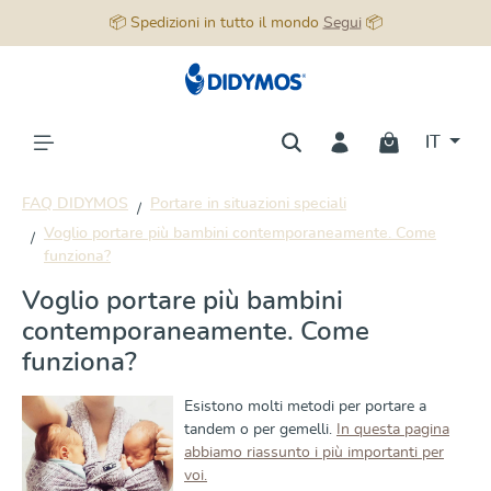
📦 Spedizioni in tutto il mondo
Segui
📦
nuto principale
IT
FAQ DIDYMOS
Portare in situazioni speciali
Voglio portare più bambini contemporaneamente. Come
funziona?
Voglio portare più bambini
contemporaneamente. Come
funziona?
Esistono molti metodi per portare a
tandem o per gemelli.
In questa pagina
abbiamo riassunto i più importanti per
voi.