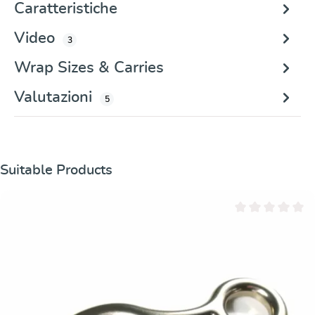
Caratteristiche
Video
3
Wrap Sizes & Carries
Valutazioni
5
Salta la galleria dei prodotti
Suitable Products
Valutazione media 