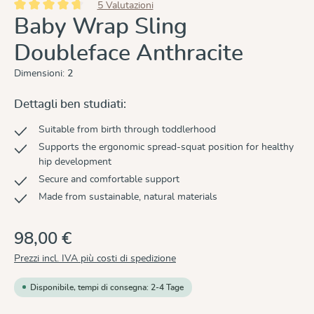
5 Valutazioni
Valutazione media di 4.8 su 5 stelle
Baby Wrap Sling
Doubleface Anthracite
Dimensioni:
2
Dettagli ben studiati:
Suitable from birth through toddlerhood
Supports the ergonomic spread-squat position for healthy
hip development
Secure and comfortable support
Made from sustainable, natural materials
98,00 €
Prezzi incl. IVA più costi di spedizione
Disponibile, tempi di consegna: 2-4 Tage