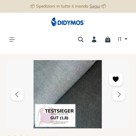
📦 Spedizioni in tutto il mondo
Segui
📦
nuto principale
IT
Salta la galleria di immagini