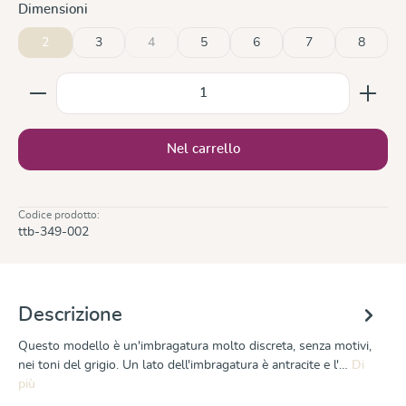
Seleziona
Dimensioni
2
3
4
5
6
7
8
(Questa opzione non è al momento disponibile.)
Quantità del prodotto: inserisci la quantità desiderata
Nel carrello
Codice prodotto:
ttb-349-002
Descrizione
Questo modello è un'imbragatura molto discreta, senza motivi,
nei toni del grigio. Un lato dell'imbragatura è antracite e l'…
Di
più