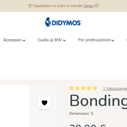
📦 Spedizioni in tutto il mondo
Segui
📦
Accessori
Guida al BW
Per professionisti
1 Valutazione
Valutazione media di 5 su 5 stell
Bonding
Dimensioni:
S