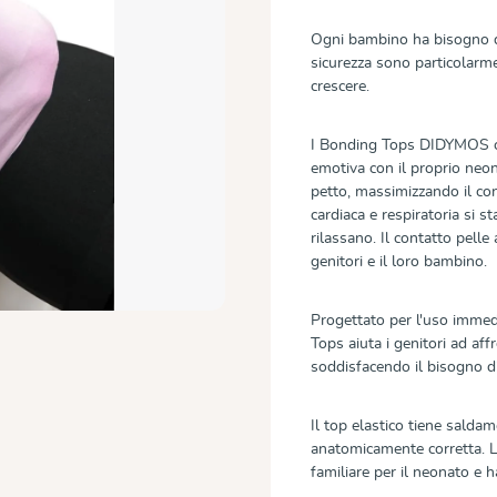
Ogni bambino ha bisogno di 
sicurezza sono particolarme
crescere.
I Bonding Tops DIDYMOS con
emotiva con il proprio neon
petto, massimizzando il con
cardiaca e respiratoria si st
rilassano. Il contatto pelle
genitori e il loro bambino.
Progettato per l'uso immed
Tops aiuta i genitori ad af
soddisfacendo il bisogno di
Il top elastico tiene sald
anatomicamente corretta. L
familiare per il neonato e 