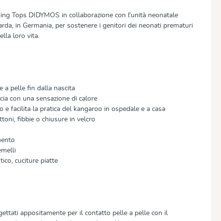
ing Tops DIDYMOS in collaborazione con l'unità neonatale
arda, in Germania, per sostenere i genitori dei neonati prematuri
lla loro vita.
a pelle fin dalla nascita
cia con una sensazione di calore
 e facilita la pratica del kangaroo in ospedale e a casa
oni, fibbie o chiusure in velcro
mento
emelli
co, cuciture piatte
ogettati appositamente per il contatto pelle a pelle con il