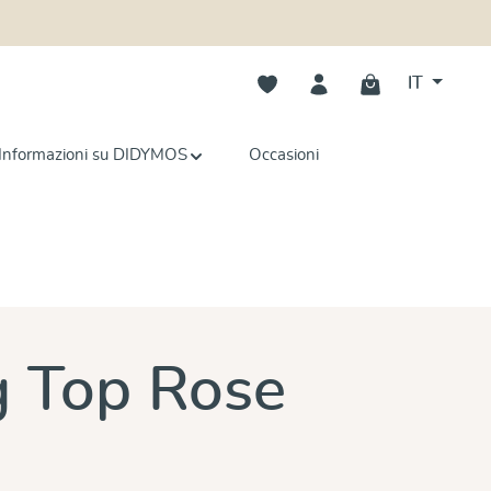
Hai 0 articoli nella lista dei deside
IT
Informazioni su DIDYMOS
Occasioni
e
 Top Rose