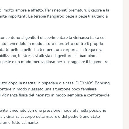
molto amore e affetto. Per i neonati prematuri, il calore e la
nte importanti. Le terapie Kangaroo pelle a pelle li aiutano a
sentono ai genitori di sperimentare la vicinanza fisica ed
ato, tenendolo in modo sicuro e protetto contro il proprio
tatto pelle a pelle. La temperatura corporea, la frequenza
abilizzano, lo stress si allevia e il genitore e il bambino si
 a pelle è un modo meraviglioso per incoraggiare il legame tra i
iato dopo la nascita, in ospedale o a casa, DIDYMOS Bonding
frontare in modo rilassato una situazione poco familiare,
 vicinanza fisica del neonato in modo semplice e confortevole.
amente il neonato con una pressione moderata nella posizione
a vicinanza al corpo della madre o del padre è uno stato
ha un effetto calmante.