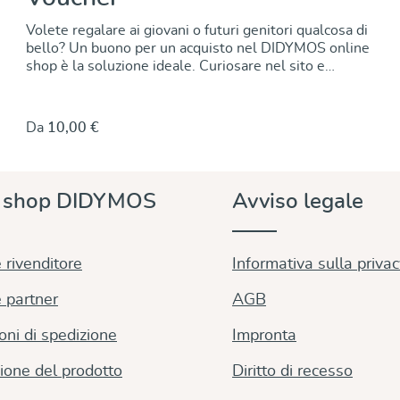
Volete regalare ai giovani o futuri genitori qualcosa di
bello? Un buono per un acquisto nel DIDYMOS online
shop è la soluzione ideale. Curiosare nel sito e
scegliere con calma ciò che è più adatto alle proprie
esigenze è un vero piacere. L'assortimento è ampio:
portabebè e accessori belli e pratici, indumenti per
Da
10,00 €
mamma e bambino, giocattoli e molto altro ancora. E
con uno o due clic si possono trovare anche
informazioni utili sul portare e sugli ausili per il
babywearing. Come ordinare un voucher: Selezionare
e shop DIDYMOS
Avviso legale
il valore del buono. Mettere l'articolo nel carrello,
procedere alla cassa, pagare e ordinare. Il codice del
buono verrà generato automaticamente. Lo troverete
nella pagina di conferma dopo aver effettuato l'ordine,
 rivenditore
Informativa sulla priva
nel vostro account cliente e vi sarà inviato in un E-
mail separata dopo aver completato l'ordine. Se si
 partner
AGB
ordinano solo buoni, l'ordine è esente da spese di
spedizione. Volete stampare voi stessi il voucher con
oni di spedizione
Impronta
un bel design? Abbiamo a disposizione diversi motivi,
in cui potrete inserire il codice e il valore. Cliccate qui
ione del prodotto
Diritto di recesso
per scegliere i vari motivi. Avviso: È possibile