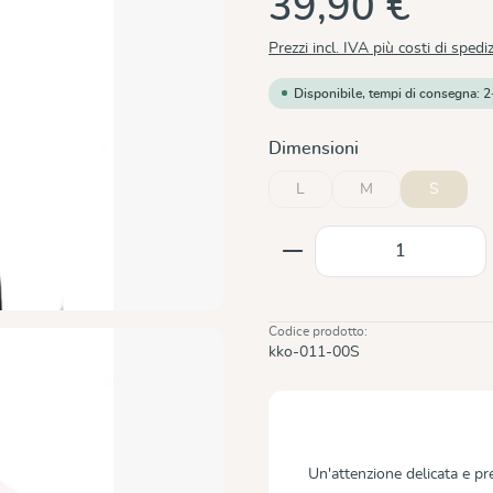
39,90 €
Prezzi incl. IVA più costi di spedi
Disponibile, tempi di consegna: 2
Seleziona
Dimensioni
L
M
S
(Questa opzione non è al moment
(Questa opzione non 
Quantità del prodot
Codice prodotto:
kko-011-00S
Un'attenzione delicata e 