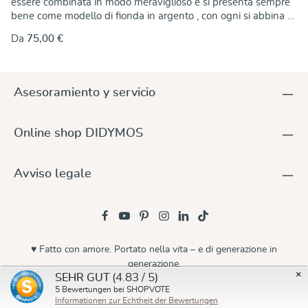
essere combinata in modo meraviglioso e si presenta sempre
bene come modello di fionda in argento , con ogni si abbina a
qualsiasi guardaroba. L'imbragatura DIDYMOS in twill
Da
75,00 €
incrociato offre un grande comfort di trasporto. e le migliori
qualità di vestibilità a un prezzo ragionevole: Tessuto
saldamente, con ottima elasticità diagonale, può essere
meravigliosamente può essere meravigliosamente legato e
Asesoramiento y servicio
adattato a diverse forme del corpo, offre un'ampia gamma di
offre un sostegno sicuro a 360° in tutte le posizioni di utilizzo.
Stabile dimensionalmente e resistente È morbido fin dall'inizio
Online shop DIDYMOS
e rimane tale Cotone della migliore qualità biologica Colori
privi di sostanze nocive, senza metalli pesanti Così potrete
indossare il vostro e i bambini grandi in modo confortevole e
Avviso legale
sicuro dalla nascita in poi, tutti per tutto il tempo in cui lo si
indossa.
♥ Fatto con amore. Portato nella vita – e di generazione in
generazione.
×
(4.83 / 5)
SEHR GUT
© 2026 Didymos
5
Bewertungen bei SHOPVOTE
Informationen zur Echtheit der Bewertungen