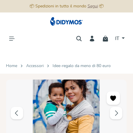
📦 Spedizioni in tutto il mondo
Segui
📦
nuto principale
IT
Home
Accessori
Idee-regalo da meno di 80 euro
Salta la galleria di immagini