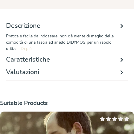
Descrizione
Pratica e facile da indossare, non c'è niente di meglio della
comodità di una fascia ad anello DIDYMOS per un rapido
utilizz…
Di più
Caratteristiche
Valutazioni
Salta la galleria dei prodotti
Suitable Products
Valutazione media 