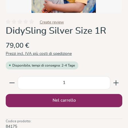
Create review
Valutazione media di 0 su 5 stelle
DidySling Silver Size 1R
79,00 €
Prezzi incl. IVA più costi di spedizione
Disponibile, tempi di consegna: 2-4 Tage
Quantità del prodotto: inserisci la quantità desiderata
Nel carrello
Codice prodotto:
84175