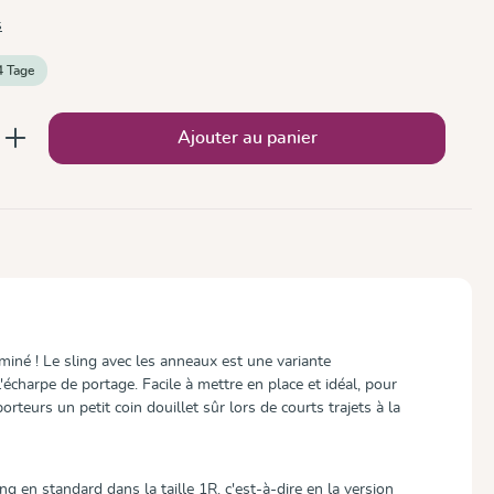
s
4 Tage
 : Entrez la quantité souhaitée ou utilise
Ajouter au panier
rminé ! Le sling avec les anneaux est une variante
'écharpe de portage. Facile à mettre en place et idéal, pour
porteurs un petit coin douillet sûr lors de courts trajets à la
 en standard dans la taille 1R, c'est-à-dire en la version