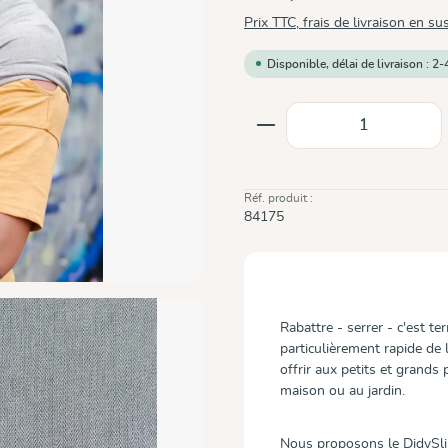
Prix TTC, frais de livraison en su
Disponible, délai de livraison : 2-
Quantité de produit
Réf. produit :
84175
Rabattre - serrer - c'est te
particulièrement rapide de l
offrir aux petits et grands 
maison ou au jardin.
Nous proposons le DidySling