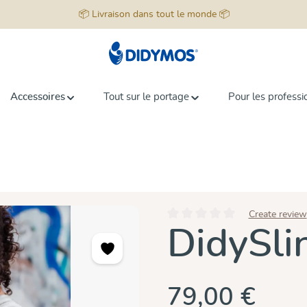
📦 Livraison dans tout le monde 📦
Accessoires
Tout sur le portage
Pour les professi
Create review
Note moyenne de 0 sur 5 étoiles
DidySli
79,00 €