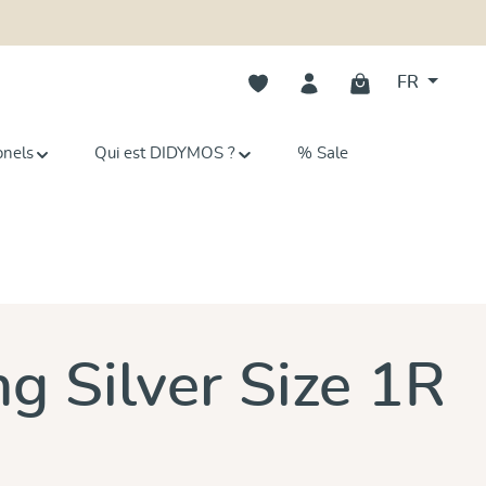
Vous avez 0 articles dans votre li
FR
onels
Qui est DIDYMOS ?
% Sale
ng Silver Size 1R