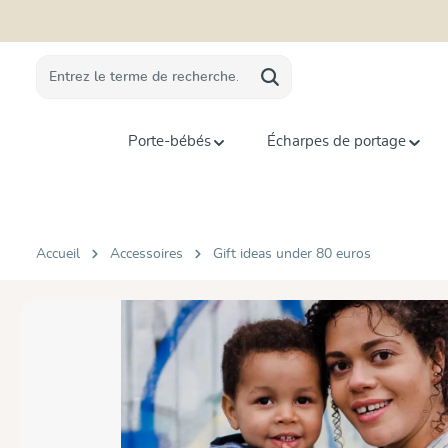
recherche
Passer à la navigation principale
Porte-bébés
Écharpes de portage
Accueil
Accessoires
Gift ideas under 80 euros
Ignorer la galerie d'images