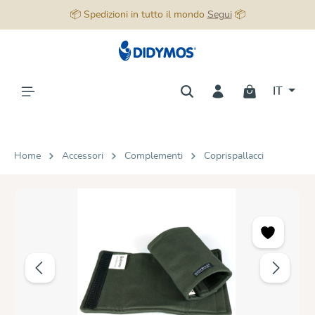
📦 Spedizioni in tutto il mondo
Segui
📦
nuto principale
IT
Home
Accessori
Complementi
Coprispallacci
Salta la galleria di immagini