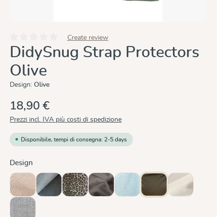
Create review
Valutazione media di 0 su 5 stelle
DidySnug Strap Protectors
Olive
Design:
Olive
18,90 €
Prezzi incl. IVA più costi di spedizione
Disponibile, tempi di consegna: 2-5 days
Seleziona
Design
Cinnamon
Doubleface Anthracite
Leo
Mocca
Ocean
Olive
Sand
(Questa opzio
Silver