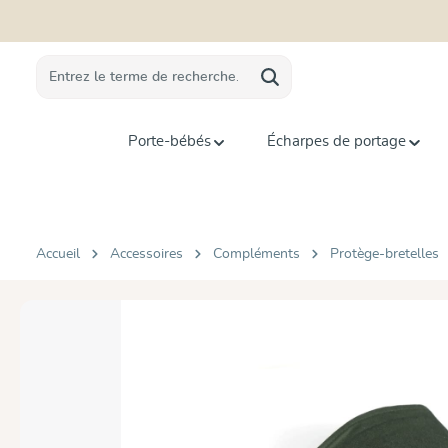
recherche
Passer à la navigation principale
Porte-bébés
Écharpes de portage
Accueil
Accessoires
Compléments
Protège-bretelles
Ignorer la galerie d'images