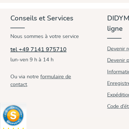
Conseils et Services
DIDYM
ligne
Nous sommes à votre service
Devenir 
tel +49 7141 975710
lun-ven 9 h à 14 h
Devenir p
Informati
Ou via notre
formulaire de
Enregistr
contact
.
Expéditi
Code d’é