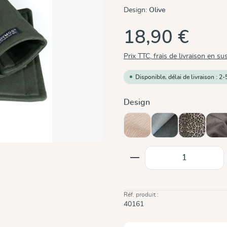
Design:
Olive
18,90 €
Prix TTC, frais de livraison en su
Disponible, délai de livraison : 2-
Sélectionnez
Design
Cinnamon
Doubleface Anthrac
Leo
Mo
Quantité de produit
Réf. produit :
40161