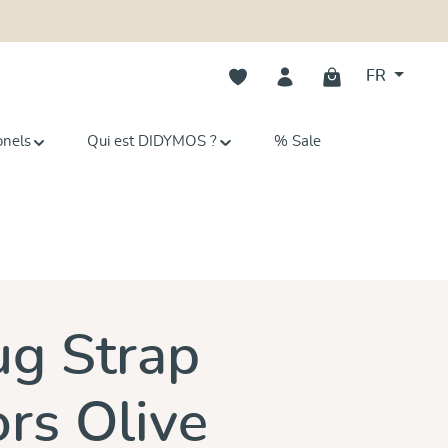
Vous avez 0 articles dans votre li
FR
onels
Qui est DIDYMOS ?
% Sale
g Strap
ors Olive