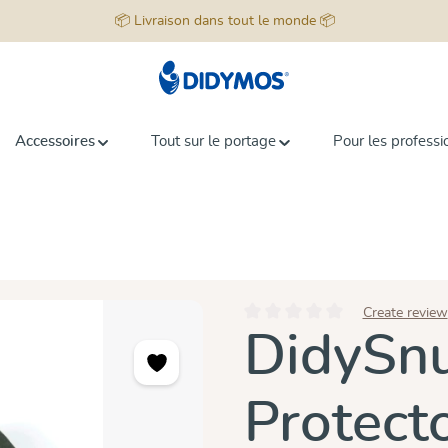
📦 Livraison dans tout le monde 📦
Accessoires
Tout sur le portage
Pour les professi
Create review
Note moyenne de 0 sur 5 étoiles
DidySnu
Protect