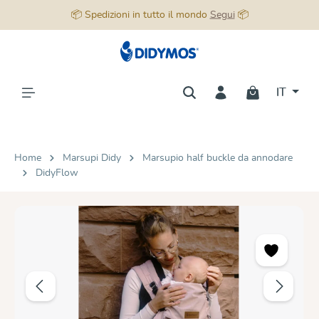
📦 Spedizioni in tutto il mondo
Segui
📦
nuto principale
IT
Home
Marsupi Didy
Marsupio half buckle da annodare
DidyFlow
Salta la galleria di immagini