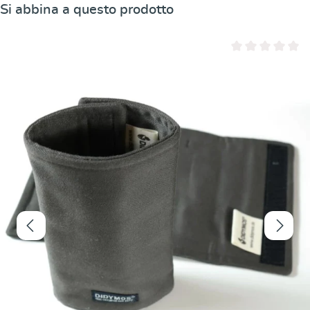
Salta la galleria dei prodotti
Si abbina a questo prodotto
Valutazione media 