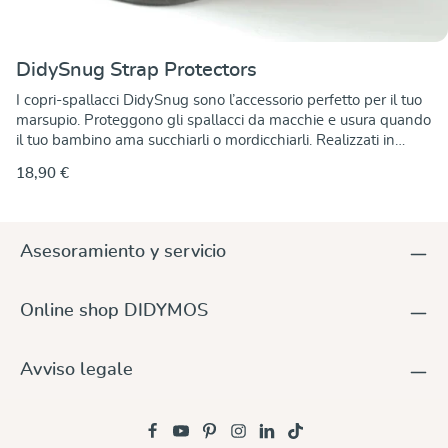
DidySnug Strap Protectors
I copri-spallacci DidySnug sono l’accessorio perfetto per il tuo
marsupio. Proteggono gli spallacci da macchie e usura quando
il tuo bambino ama succhiarli o mordicchiarli. Realizzati in
tessuto da fascia di alta qualità in 100% cotone, sono morbidi
18,90 €
al tatto e al tempo stesso resistenti. Grazie alla pratica
chiusura in velcro, si applicano e si rimuovono facilmente – per
più igiene e meno lavaggi del tuo marsupio. I copri-spallacci
sono disponibili in diverse varianti a tinta unita, facilmente
Asesoramiento y servicio
abbinabili a qualsiasi marsupio. Misure:Lunghezza: 16
cmLarghezza: 10 cm
Online shop DIDYMOS
Avviso legale