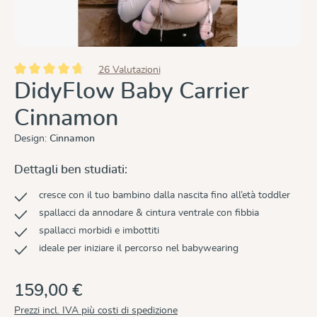
26 Valutazioni
Valutazione media di 4.8 su 5 stelle
DidyFlow Baby Carrier
Cinnamon
Design:
Cinnamon
Dettagli ben studiati:
cresce con il tuo bambino dalla nascita fino all’età toddler
spallacci da annodare & cintura ventrale con fibbia
spallacci morbidi e imbottiti
ideale per iniziare il percorso nel babywearing
159,00 €
Prezzi incl. IVA più costi di spedizione