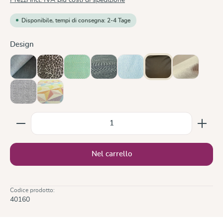
Disponibile, tempi di consegna: 2-4 Tage
Seleziona
Design
Doubleface Anthracite
Leo
Lisca Karibik
Metro Monochrom
Ocean
Olive
Sand
Silver
Zephyr
Quantità del prodotto: inserisci la quantità desiderata
Nel carrello
Codice prodotto:
40160