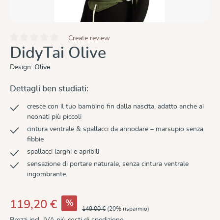
Create review
Valutazione media di 0 su 5 stelle
DidyTai Olive
Design:
Olive
Dettagli ben studiati:
cresce con il tuo bambino fin dalla nascita, adatto anche ai
neonati più piccoli
cintura ventrale & spallacci da annodare – marsupio senza
fibbie
spallacci larghi e apribili
sensazione di portare naturale, senza cintura ventrale
ingombrante
%
119,20 €
149,00 €
(20% risparmio)
Prezzi incl. IVA più costi di spedizione