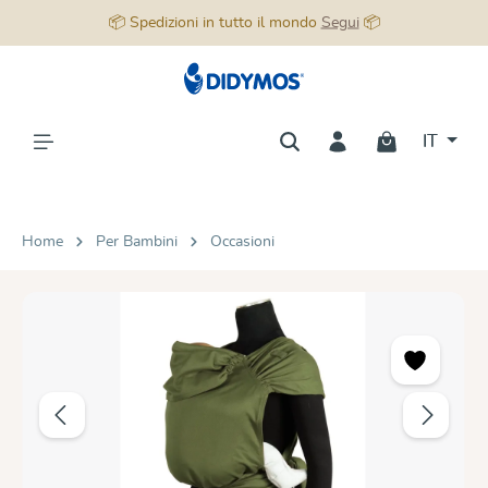
📦 Spedizioni in tutto il mondo
Segui
📦
nuto principale
IT
Home
Per Bambini
Occasioni
Salta la galleria di immagini