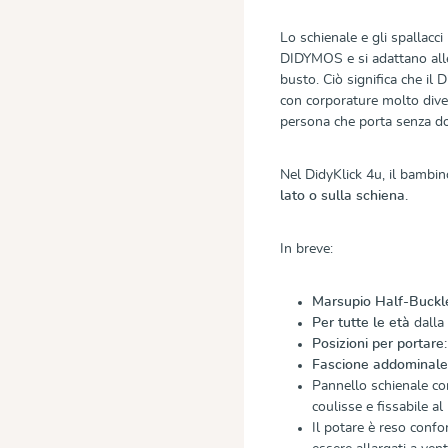
Lo schienale e gli spallacci
DIDYMOS e si adattano alle
busto. Ciò significa che i
con corporature molto diver
persona che porta senza do
Nel DidyKlick 4u, il bambi
lato o sulla schiena.
In breve:
Marsupio Half-Buckl
Per tutte le età
dalla 
Posizioni per portare:
Fascione addominal
Pannello schienale co
coulisse e fissabile a
Il potare è reso confor