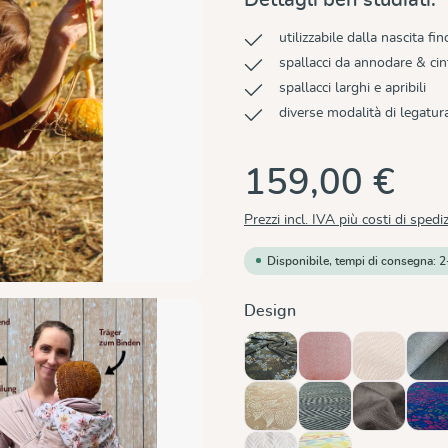
utilizzabile dalla nascita fin
spallacci da annodare & cin
spallacci larghi e apribili
diverse modalità di legatur
159,00 €
Prezzi incl. IVA più costi di spedi
Disponibile, tempi di consegna: 2
Seleziona
Design
Blue Blossom
Chili
Cinnamon
Do
(Questa opzi
Magic Forest Almond
Metro Monochrom
Mocca
Mo