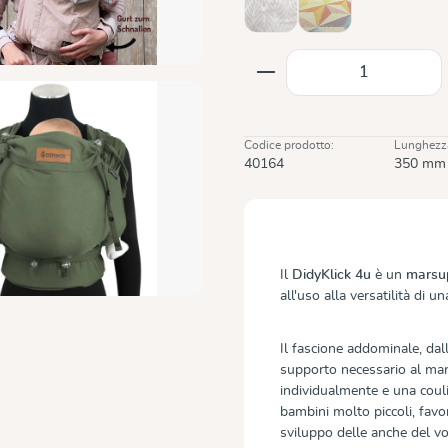
Trias Creme Linen
Zephyr
(Questa opzione non è al moment
Quantità del prodot
Codice prodotto:
Lunghezz
40164
350 mm
Il
DidyKlick 4u
è un
marsu
all'uso alla versatilità di un
Il fascione addominale, da
supporto necessario al mars
individualmente e una couli
bambini molto piccoli, fav
sviluppo delle anche del v