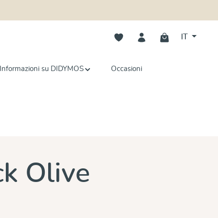
Hai 0 articoli nella lista dei deside
IT
Informazioni su DIDYMOS
Occasioni
e
ck Olive