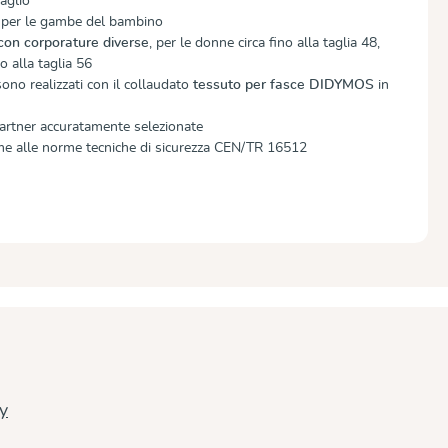
taglio
e per le gambe del bambino
 con corporature diverse
, per le donne circa fino alla taglia 48,
no alla taglia 56
 sono realizzati con il collaudato
tessuto per fasce DIDYMOS
in
artner accuratamente selezionate
me alle norme tecniche di sicurezza CEN/TR 16512
cy