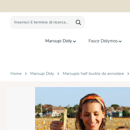
 ricerca
Passa alla navigazione principale
Marsupi Didy
Fasce Didymos
Home
Marsupi Didy
Marsupio half buckle da annodare
Salta la galleria di immagini