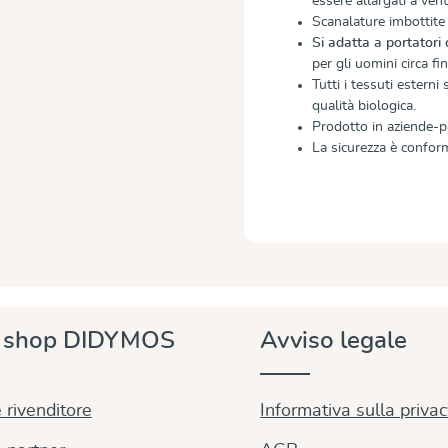
essere allargati a ven
Scanalature imbottit
Si adatta a portatori
per gli uomini circa fi
Tutti i tessuti esterni
qualità biologica.
Prodotto in aziende-p
La sicurezza è confor
e shop DIDYMOS
Avviso legale
 rivenditore
Informativa sulla priva