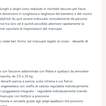
 lunghi e larghi sono realizzati in morbido tessuto per fasce
 dimensioni in lunghezza e larghezza del bambino e del vostro
l DidyKlick 4u può essere indossato comodamente da persone
se tra loro ed è quindi possibile alternare rapidamente la
ver spostare le impostazioni del marsupio.
no siede ben fermo nel marsupio legato al corpo -
davanti, di
e
con fascione addominale con fibbia e spallacci da annodare
nascita, da 3,5 a 20 kg
davanti pancia a pancia, sulla schiena e sul fianco
e ergonomico
con staffa di seduta regolabile individualmente
n poggiatesta integrato - regolabile individualmente tramite
l marsupio con bottoni a pressione
tevole e versatile grazie agli
ampi spallacci
che possono