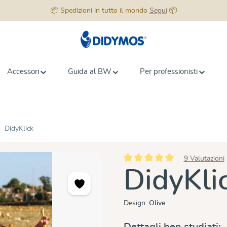
📦 Spedizioni in tutto il mondo
Segui
📦
Accessori
Guida al BW
Per professionisti
DidyKlick
9 Valutazioni
Valutazione media di 5 su 5 stell
DidyKli
Design:
Olive
Dettagli ben studiati: