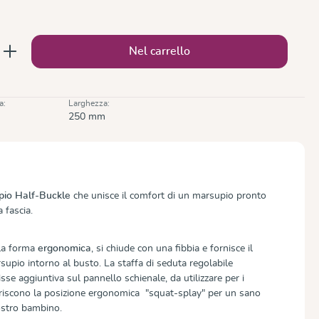
o disponibile.)
to: inserisci la quantità desiderata o usa 
Nel carrello
a:
Larghezza:
250 mm
pio Half-Buckle
che unisce il comfort di un marsupio pronto
a fascia.
lla forma
ergonomica
, si chiude con una fibbia e fornisce il
upio intorno al busto. La staffa di seduta regolabile
sse aggiuntiva sul pannello schienale, da utilizzare per i
oriscono la posizione ergonomica "squat-splay" per un sano
ostro bambino.