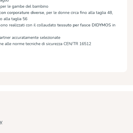
taglio
e per le gambe del bambino
 con corporature diverse
, per le donne circa fino alla taglia 48,
no alla taglia 56
 sono realizzati con il collaudato
tessuto per fasce DIDYMOS
in
artner accuratamente selezionate
me alle norme tecniche di sicurezza CEN/TR 16512
cy