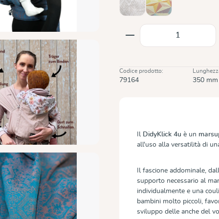
Trias Creme Linen
Zephyr
(Questa opzione non è al moment
Quantità del prodot
Codice prodotto:
Lunghezz
79164
350 mm
Il
DidyKlick 4u
è un
marsu
all'uso alla versatilità di un
Il fascione addominale, da
supporto necessario al mars
individualmente e una couli
bambini molto piccoli, fav
sviluppo delle anche del v