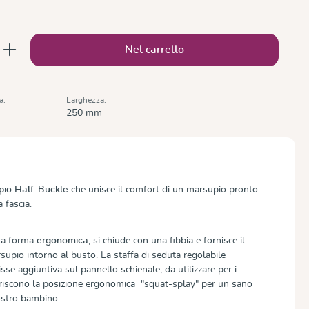
o disponibile.)
to: inserisci la quantità desiderata o usa 
Nel carrello
a:
Larghezza:
250 mm
pio Half-Buckle
che unisce il comfort di un marsupio pronto
a fascia.
lla forma
ergonomica
, si chiude con una fibbia e fornisce il
upio intorno al busto. La staffa di seduta regolabile
sse aggiuntiva sul pannello schienale, da utilizzare per i
oriscono la posizione ergonomica "squat-splay" per un sano
ostro bambino.