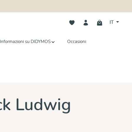
Hai 0 articoli nella lista dei deside
IT
Informazioni su DIDYMOS
Occasioni
e
ck Ludwig