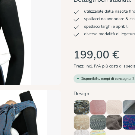
utilizzabile dalla nascita fin
spallacci da annodare & cin
spallacci larghi e apribili
diverse modalità di legatur
199,00 €
Prezzi incl. IVA più costi di spedi
Disponibile, tempi di consegna: 2
Seleziona
Design
Blue Blossom
Chili
Cinnamon
Do
(Questa opzi
Magic Forest Almond
Metro Monochrom
Mocca
Mo