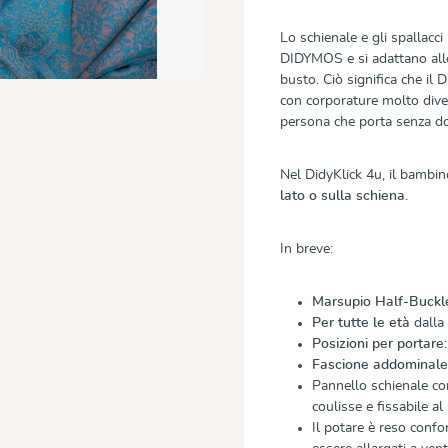
Lo schienale e gli spallacci
DIDYMOS e si adattano alle
busto. Ciò significa che i
con corporature molto diver
persona che porta senza do
Nel DidyKlick 4u, il bambi
lato o sulla schiena.
In breve:
Marsupio Half-Buckl
Per tutte le età
dalla 
Posizioni per portare:
Fascione addominal
Pannello schienale co
coulisse e fissabile a
Il potare è reso confor