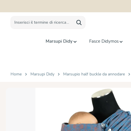
 ricerca
Passa alla navigazione principale
Marsupi Didy
Fasce Didymos
Home
Marsupi Didy
Marsupio half buckle da annodare
Salta la galleria di immagini