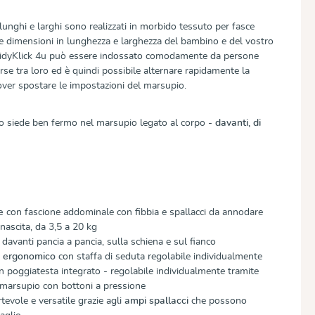
 lunghi e larghi sono realizzati in morbido tessuto per fasce
 dimensioni in lunghezza e larghezza del bambino e del vostro
l DidyKlick 4u può essere indossato comodamente da persone
se tra loro ed è quindi possibile alternare rapidamente la
ver spostare le impostazioni del marsupio.
no siede ben fermo nel marsupio legato al corpo -
davanti, di
e
con fascione addominale con fibbia e spallacci da annodare
nascita, da 3,5 a 20 kg
davanti pancia a pancia, sulla schiena e sul fianco
e ergonomico
con staffa di seduta regolabile individualmente
n poggiatesta integrato - regolabile individualmente tramite
l marsupio con bottoni a pressione
tevole e versatile grazie agli
ampi spallacci
che possono