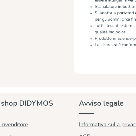
essere allargati a ven
Scanalature imbottit
Si adatta a portatori
per gli uomini circa fi
Tutti i tessuti esterni
qualità biologica.
Prodotto in aziende-p
La sicurezza è confor
e shop DIDYMOS
Avviso legale
 rivenditore
Informativa sulla priva