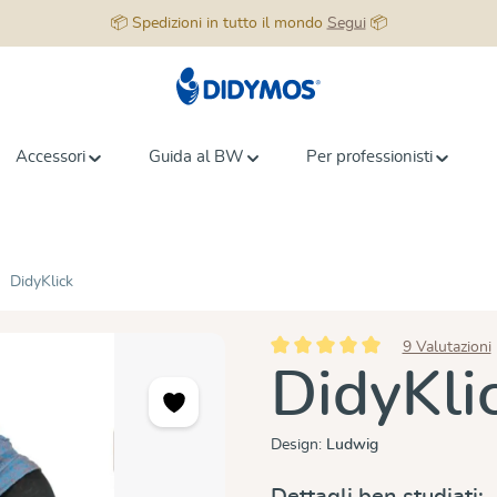
📦 Spedizioni in tutto il mondo
Segui
📦
Accessori
Guida al BW
Per professionisti
DidyKlick
9 Valutazioni
Valutazione media di 5 su 5 stell
DidyKli
Design:
Ludwig
Dettagli ben studiati: