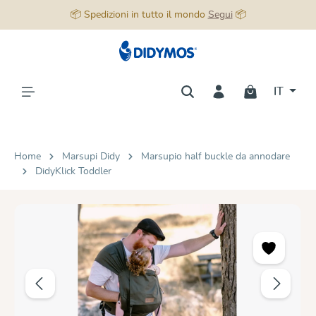
📦 Spedizioni in tutto il mondo
Segui
📦
nuto principale
IT
Home
Marsupi Didy
Marsupio half buckle da annodare
DidyKlick Toddler
Salta la galleria di immagini