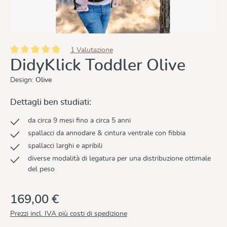
1 Valutazione
Valutazione media di 5 su 5 stelle
DidyKlick Toddler Olive
Design:
Olive
Dettagli ben studiati:
da circa 9 mesi fino a circa 5 anni
spallacci da annodare & cintura ventrale con fibbia
spallacci larghi e apribili
diverse modalità di legatura per una distribuzione ottimale
del peso
169,00 €
Prezzi incl. IVA più costi di spedizione