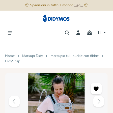
📦 Spedizioni in tutto il mondo
Segui
📦
nuto principale
IT
Home
Marsupi Didy
Marsupio full buckle con fibbie
DidySnap
Salta la galleria di immagini