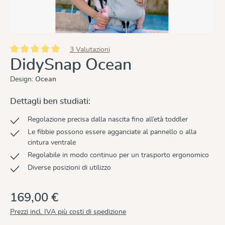
3 Valutazioni
Valutazione media di 5 su 5 stelle
DidySnap Ocean
Design:
Ocean
Dettagli ben studiati:
Regolazione precisa dalla nascita fino all’età toddler
Le fibbie possono essere agganciate al pannello o alla
cintura ventrale
Regolabile in modo continuo per un trasporto ergonomico
Diverse posizioni di utilizzo
169,00 €
Prezzi incl. IVA più costi di spedizione