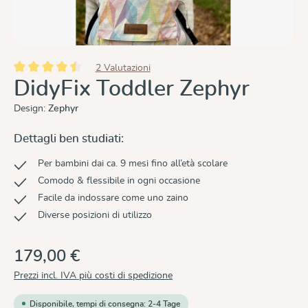
2 Valutazioni
Valutazione media di 4.5 su 5 stelle
DidyFix Toddler Zephyr
Design:
Zephyr
Dettagli ben studiati:
Per bambini dai ca. 9 mesi fino all’età scolare
Comodo & flessibile in ogni occasione
Facile da indossare come uno zaino
Diverse posizioni di utilizzo
179,00 €
Prezzi incl. IVA più costi di spedizione
Disponibile, tempi di consegna: 2-4 Tage