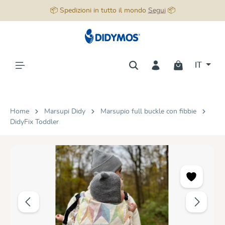
📦 Spedizioni in tutto il mondo
Segui
📦
nuto principale
IT
Home
Marsupi Didy
Marsupio full buckle con fibbie
DidyFix Toddler
Salta la galleria di immagini