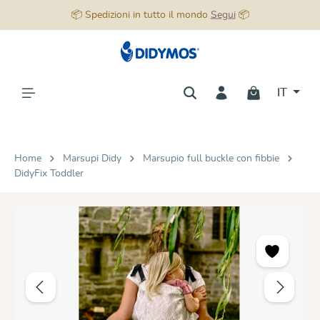
📦 Spedizioni in tutto il mondo
Segui
📦
nuto principale
IT
Home
Marsupi Didy
Marsupio full buckle con fibbie
DidyFix Toddler
Salta la galleria di immagini