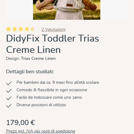
2 Valutazioni
Valutazione media di 4.5 su 5 stelle
DidyFix Toddler Trias
Creme Linen
Design:
Trias Creme Linen
Dettagli ben studiati:
Per bambini dai ca. 9 mesi fino all’età scolare
Comodo & flessibile in ogni occasione
Facile da indossare come uno zaino
Diverse posizioni di utilizzo
179,00 €
Prezzi incl. IVA più costi di spedizione