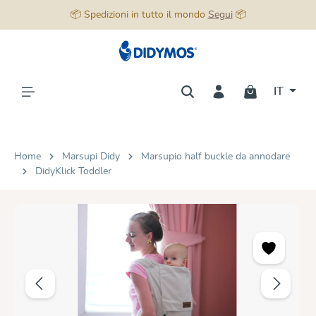
📦 Spedizioni in tutto il mondo
Segui
📦
nuto principale
IT
Home
Marsupi Didy
Marsupio half buckle da annodare
DidyKlick Toddler
Salta la galleria di immagini