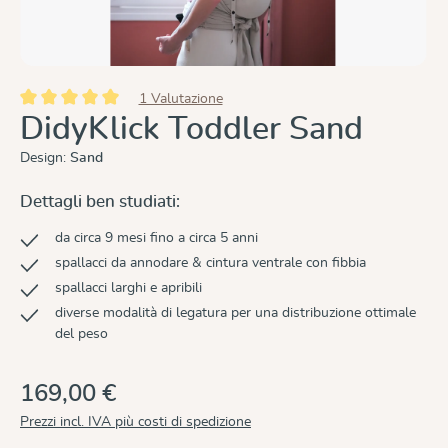
1 Valutazione
Valutazione media di 5 su 5 stelle
DidyKlick Toddler Sand
Design:
Sand
Dettagli ben studiati:
da circa 9 mesi fino a circa 5 anni
spallacci da annodare & cintura ventrale con fibbia
spallacci larghi e apribili
diverse modalità di legatura per una distribuzione ottimale
del peso
169,00 €
Prezzi incl. IVA più costi di spedizione