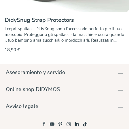
DidySnug Strap Protectors
I copri-spallacci DidySnug sono l’accessorio perfetto per il tuo
marsupio. Proteggono gli spallacci da macchie e usura quando
il tuo bambino ama succhiarli o mordicchiarli. Realizzati in
tessuto da fascia di alta qualità in 100% cotone, sono morbidi
18,90 €
al tatto e al tempo stesso resistenti. Grazie alla pratica
chiusura in velcro, si applicano e si rimuovono facilmente – per
più igiene e meno lavaggi del tuo marsupio. I copri-spallacci
sono disponibili in diverse varianti a tinta unita, facilmente
Asesoramiento y servicio
abbinabili a qualsiasi marsupio. Misure:Lunghezza: 16
cmLarghezza: 10 cm
Online shop DIDYMOS
Avviso legale