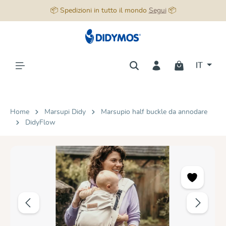
📦 Spedizioni in tutto il mondo
Segui
📦
nuto principale
IT
Home
Marsupi Didy
Marsupio half buckle da annodare
DidyFlow
Salta la galleria di immagini