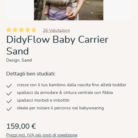
26 Valutazioni
Valutazione media di 4.8 su 5 stelle
DidyFlow Baby Carrier
Sand
Design:
Sand
Dettagli ben studiati:
cresce con il tuo bambino dalla nascita fino all’età toddler
spallacci da annodare & cintura ventrale con fibbia
spallacci morbidi e imbottiti
ideale per iniziare il percorso nel babywearing
159,00 €
Prezzi incl. IVA più costi di spedizione