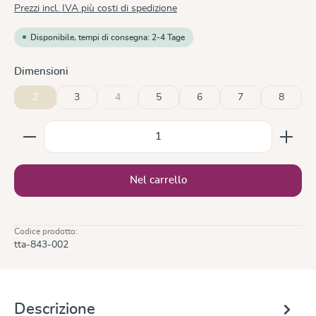
Prezzi incl. IVA più costi di spedizione
Disponibile, tempi di consegna: 2-4 Tage
Seleziona
Dimensioni
2
3
4
5
6
7
8
(Questa opzione non è al momento disponibile.)
Quantità del prodotto: inserisci la quantità desiderata
Nel carrello
Codice prodotto:
tta-843-002
Descrizione