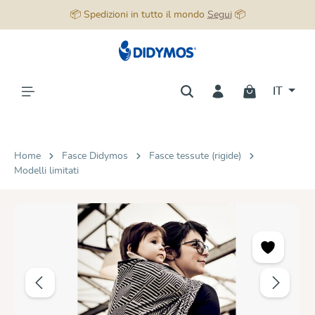
📦 Spedizioni in tutto il mondo
Segui
📦
nuto principale
IT
Home
Fasce Didymos
Fasce tessute (rigide)
Modelli limitati
Salta la galleria di immagini