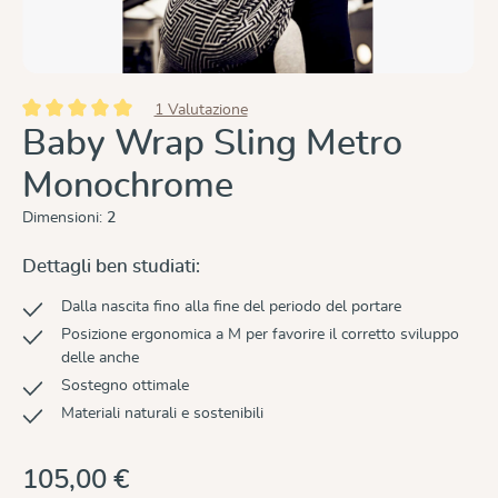
1 Valutazione
Valutazione media di 5 su 5 stelle
Baby Wrap Sling Metro
Monochrome
Dimensioni:
2
Dettagli ben studiati:
Dalla nascita fino alla fine del periodo del portare
Posizione ergonomica a M per favorire il corretto sviluppo
delle anche
Sostegno ottimale
Materiali naturali e sostenibili
105,00 €