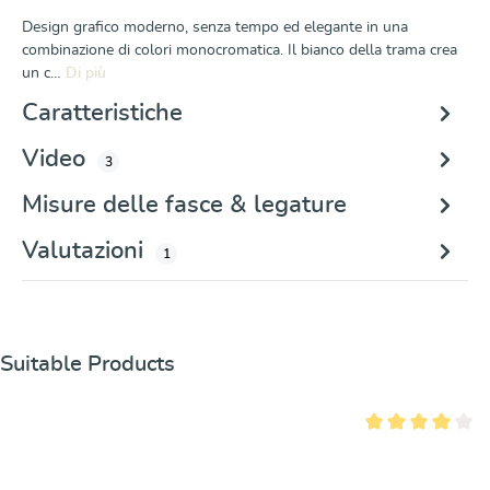
Design grafico moderno, senza tempo ed elegante in una
combinazione di colori monocromatica. Il bianco della trama crea
un c…
Di più
Caratteristiche
Video
3
Misure delle fasce & legature
Valutazioni
1
Salta la galleria dei prodotti
Suitable Products
Valutazione media 