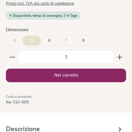
Prezzi incl. IVA più costi di spedizione
Disponibile, tempi di consegna: 2-4 Tage
Seleziona
Dimensioni
3
5
6
7
8
(Questa opzione non è al momento disponibile.)
(Questa opzione non è al momento disponi
Quantità del prodotto: inserisci la quantità desiderata
Nel carrello
Codice prodotto:
tta-310-005
Descrizione