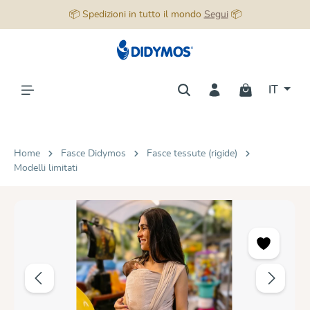
📦 Spedizioni in tutto il mondo
Segui
📦
nuto principale
IT
Home
Fasce Didymos
Fasce tessute (rigide)
Modelli limitati
Salta la galleria di immagini