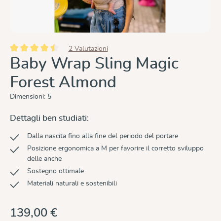
2 Valutazioni
Valutazione media di 4.5 su 5 stelle
Baby Wrap Sling Magic
Forest Almond
Dimensioni:
5
Dettagli ben studiati:
Dalla nascita fino alla fine del periodo del portare
Posizione ergonomica a M per favorire il corretto sviluppo
delle anche
Sostegno ottimale
Materiali naturali e sostenibili
139,00 €