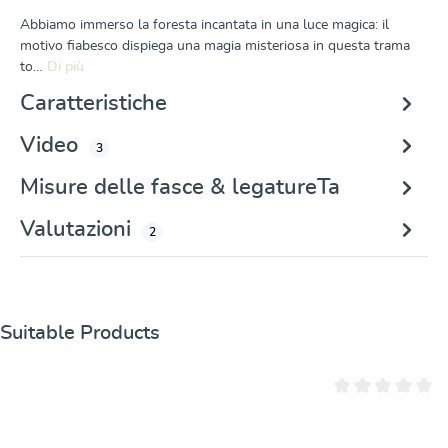
Abbiamo immerso la foresta incantata in una luce magica: il
motivo fiabesco dispiega una magia misteriosa in questa trama
to…
Di più
Caratteristiche
Video
3
Misure delle fasce & legatureTa
Valutazioni
2
Salta la galleria dei prodotti
Suitable Products
Valutazione media 