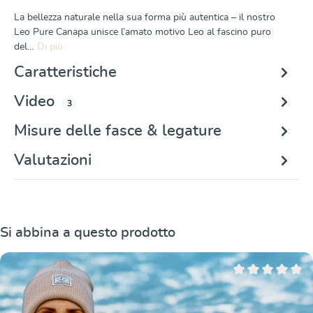
La bellezza naturale nella sua forma più autentica – il nostro
Leo Pure Canapa unisce l’amato motivo Leo al fascino puro
del…
Di più
Caratteristiche
Video
3
Misure delle fasce & legature
Valutazioni
Salta la galleria dei prodotti
Si abbina a questo prodotto
Valutazione media 