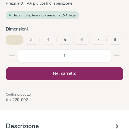
Prezzi incl. IVA più costi di spedizione
Disponibile, tempi di consegna: 2-4 Tage
Seleziona
Dimensioni
2
3
4
5
6
7
8
(Questa opzione non è al momento disponibile.)
Quantità del prodotto: inserisci la quantità desiderata
Nel carrello
Codice prodotto:
tta-220-002
Descrizione