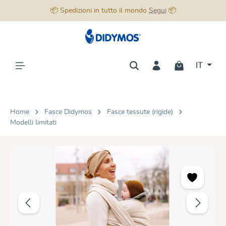
📦 Spedizioni in tutto il mondo
Segui
📦
nuto principale
IT
Home
Fasce Didymos
Fasce tessute (rigide)
Modelli limitati
Salta la galleria di immagini