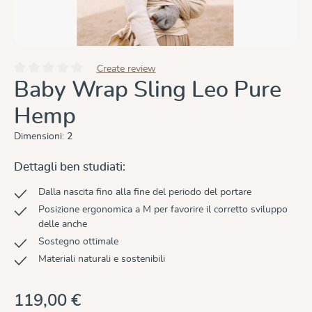
Create review
Valutazione media di 0 su 5 stelle
Baby Wrap Sling Leo Pure
Hemp
Dimensioni:
2
Dettagli ben studiati:
Dalla nascita fino alla fine del periodo del portare
Posizione ergonomica a M per favorire il corretto sviluppo
delle anche
Sostegno ottimale
Materiali naturali e sostenibili
119,00 €