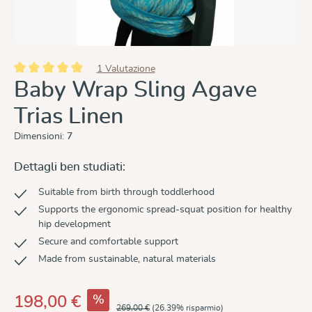
1 Valutazione
Valutazione media di 5 su 5 stelle
Baby Wrap Sling Agave
Trias Linen
Dimensioni:
7
Dettagli ben studiati:
Suitable from birth through toddlerhood
Supports the ergonomic spread-squat position for healthy
hip development
Secure and comfortable support
Made from sustainable, natural materials
%
198,00 €
269,00 €
(26.39% risparmio)