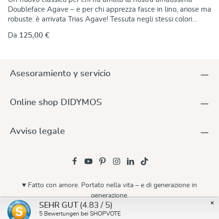
Doubleface Agave – e per chi apprezza fasce in lino, ariose ma
robuste: è arrivata Trias Agave! Tessuta negli stessi colori
senza tempo della leggendaria Doubleface Agave, questa
Da
125,00 €
fascia richiama un modello molto amato e lo reinterpreta in
chiave attuale. La sua particolarità: Trias Agave è tessuta in
armatura cava, una struttura che garantisce traspirabilità,
struttura e un ottimo comfort nel portare. Con il suo peso di
Asesoramiento y servicio
270 g/m², è solida e resistente, ma grazie al lino rimane fresca
e leggera sulla pelle – perfetta per le giornate più calde o per
chi preferisce una fascia più sostenuta. Che tu conosca già
Online shop DIDYMOS
l’originale o che Trias Agave sia una nuova scoperta – questa
fascia è una dichiarazione d’amore ai genitori portatori, alla
naturalità e al design collaudato.
Avviso legale
♥ Fatto con amore. Portato nella vita – e di generazione in
generazione.
×
(4.83 / 5)
SEHR GUT
© 2026 Didymos
5
Bewertungen bei SHOPVOTE