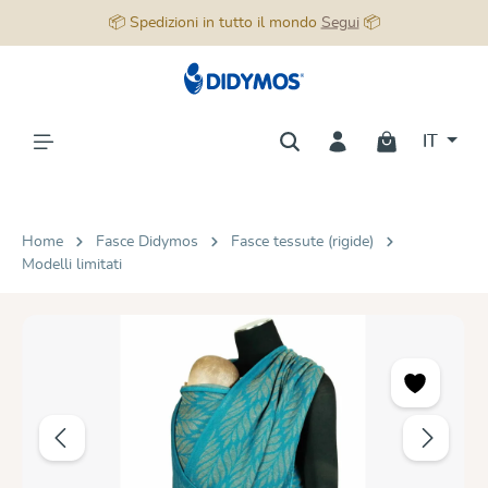
📦 Spedizioni in tutto il mondo
Segui
📦
nuto principale
IT
Home
Fasce Didymos
Fasce tessute (rigide)
Modelli limitati
Salta la galleria di immagini