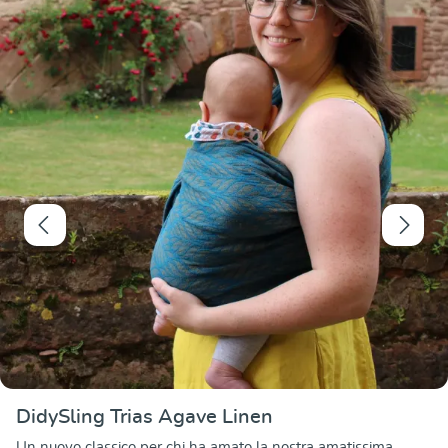
DidySling Trias Agave Linen
Un nuovo classico per chi ha amato la nostra amatissima