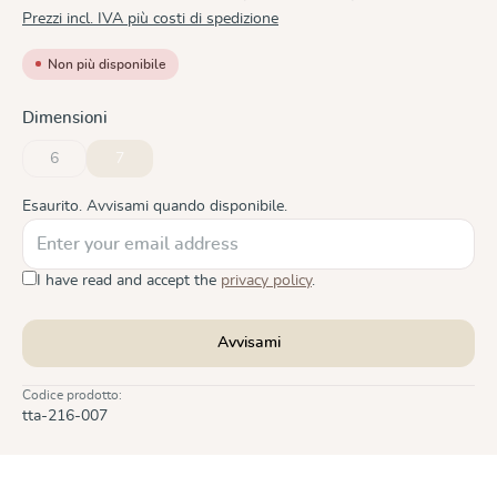
Prezzi incl. IVA più costi di spedizione
Non più disponibile
Seleziona
Dimensioni
6
7
(Questa opzione non è al momento disponibile.)
(Questa opzione non è al momento disponibile.)
Esaurito. Avvisami quando disponibile.
I have read and accept the
privacy policy
.
Avvisami
Codice prodotto:
tta-216-007