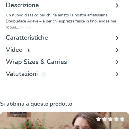
Descrizione
Un nuovo classico per chi ha amato la nostra amatissima
Doubleface Agave – e per chi apprezza fasce in lino, ariose ma
robus…
Di più
Caratteristiche
Video
3
Wrap Sizes & Carries
Valutazioni
1
Salta la galleria dei prodotti
Si abbina a questo prodotto
Valutazione media 