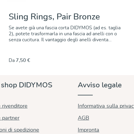
Sling Rings, Pair Bronze
Se avete già una fascia corta DIDYMOS (ad es. taglia
2), potete trasformarla in una fascia ad anelli con o
senza cucitura. Il vantaggio degli anelli diventa
evidente quando si stringe: Per stringere
esattamente la fascia, è sufficiente tirare l'estremità
libera. Gli anelli bloccano saldamente il tessuto. Le
Da
7,50 €
istruzioni sono disponibili qui. Questi anelli sono
realizzati in alluminio fuso, senza saldature,
anodizzato a colori, con uno spessore di 5 mm.
Questo li rende privi di nichel e adatti a chi soffre di
e shop DIDYMOS
Avviso legale
allergie. Piccole irregolarità nell'aspetto sono dovute
alla produzione! Gli anelli sono venduti a coppie e
sono disponibili in un'ampia varietà di colori per
abbinarsi a qualsiasi fascia DIDYMOS. Dimensioni
 rivenditore
Informativa sulla priva
(diametro): 63,5 mm (nuovo!) 75 mm 87 mm
 partner
AGB
oni di spedizione
Impronta