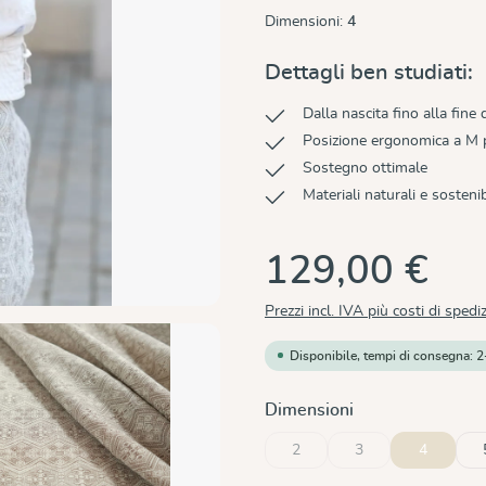
Dimensioni:
4
Dettagli ben studiati:
Dalla nascita fino alla fine
Posizione ergonomica a M pe
Sostegno ottimale
Materiali naturali e sostenib
129,00 €
Prezzi incl. IVA più costi di spedi
Disponibile, tempi di consegna: 2
Seleziona
Dimensioni
2
3
4
(Questa opzione non è al moment
(Questa opzione non è