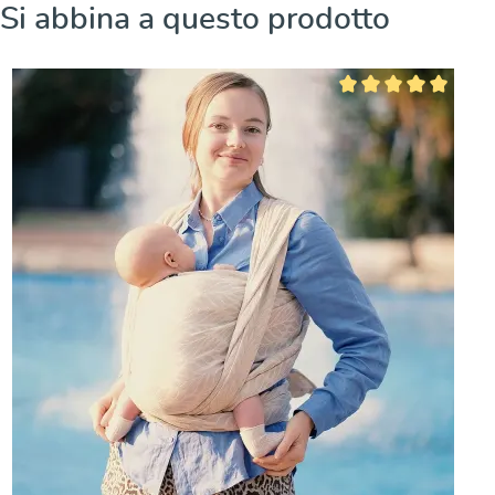
Salta la galleria dei prodotti
Si abbina a questo prodotto
Valutazione media di 5 