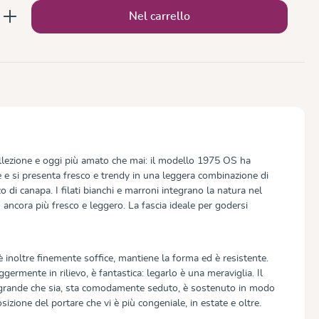
to: inserisci la quantità desiderata o usa 
Nel carrello
ollezione e oggi più amato che mai: il modello 1975 OS ha
ze e si presenta fresco e trendy in una leggera combinazione di
o di canapa. I filati bianchi e marroni integrano la natura nel
ancora più fresco e leggero. La fascia ideale per godersi
noltre finemente soffice, mantiene la forma ed è resistente.
ggermente in rilievo, è fantastica: legarlo è una meraviglia. Il
 grande che sia, sta comodamente seduto, è sostenuto in modo
sizione del portare che vi è più congeniale, in estate e oltre.