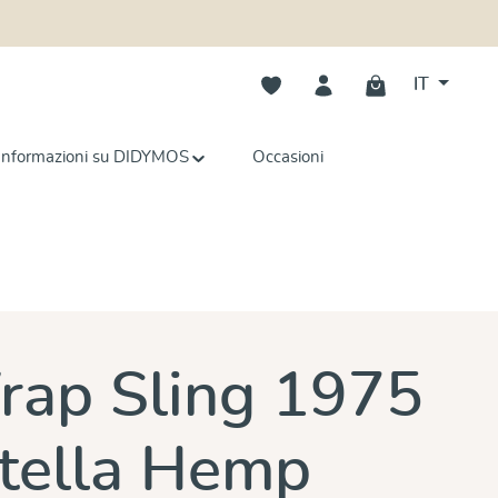
Hai 0 articoli nella lista dei deside
IT
Informazioni su DIDYMOS
Occasioni
e
rap Sling 1975
atella Hemp