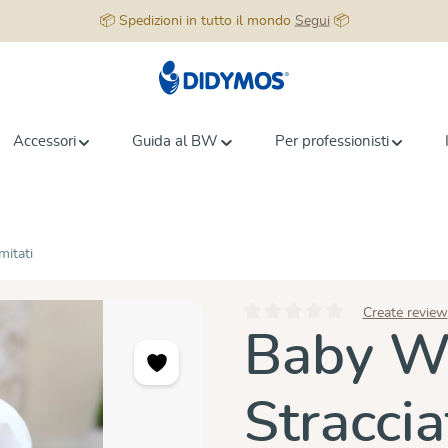
📦 Spedizioni in tutto il mondo
Segui
📦
Accessori
Guida al BW
Per professionisti
mitati
Create review
Valutazione media di 0 su 5 stell
Baby W
Stracci