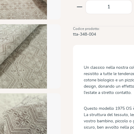
Quantità del prodot
Codice prodotto:
tta-348-004
Un classico nella nostra c
resistito a tutte le tenden
cotone biologico e un pizzic
design, donando un effetto 
l'estate a stretto contatto.
Questo modello 1975 OS è i
La struttura del tessuto, le
vostro bambino, piccolo o
sicuro, ben avvolto nella po