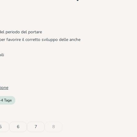
 del periodo del portare
r favorire il corretto sviluppo delle anche
ili
zione
-4 Tage
5
6
7
8
o disponibile.)
 al momento disponibile.)
(Questa opzione non è al momento disponibile.)