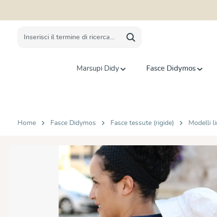
 ricerca
Passa alla navigazione principale
Marsupi Didy
Fasce Didymos
Home
Fasce Didymos
Fasce tessute (rigide)
Modelli li
Salta la galleria di immagini