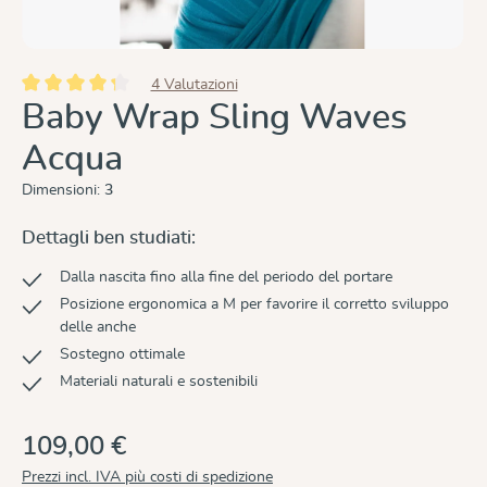
4 Valutazioni
Valutazione media di 4.2 su 5 stelle
Baby Wrap Sling Waves
Acqua
Dimensioni:
3
Dettagli ben studiati:
Dalla nascita fino alla fine del periodo del portare
Posizione ergonomica a M per favorire il corretto sviluppo
delle anche
Sostegno ottimale
Materiali naturali e sostenibili
109,00 €
Prezzi incl. IVA più costi di spedizione