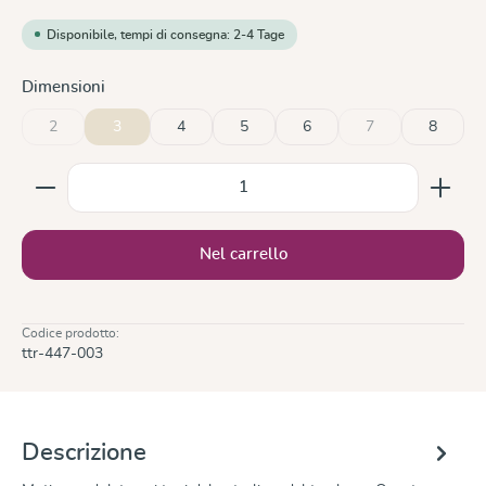
Disponibile, tempi di consegna: 2-4 Tage
Seleziona
Dimensioni
2
3
4
5
6
7
8
(Questa opzione non è al momento disponibile.)
(Questa opzione non
Quantità del prodotto: inserisci la quantità desiderata
Nel carrello
Codice prodotto:
ttr-447-003
Descrizione