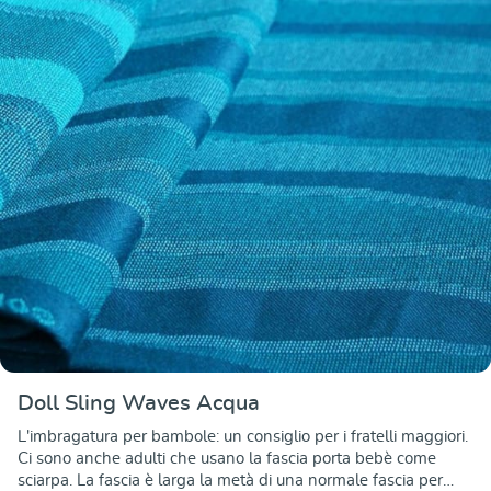
Doll Sling Waves Acqua
L'imbragatura per bambole: un consiglio per i fratelli maggiori.
Ci sono anche adulti che usano la fascia porta bebè come
sciarpa. La fascia è larga la metà di una normale fascia per