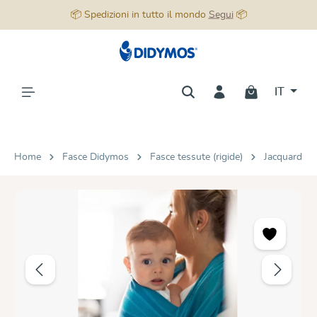
📦 Spedizioni in tutto il mondo
Segui
📦
nuto principale
IT
Home
Fasce Didymos
Fasce tessute (rigide)
Jacquard
Salta la galleria di immagini