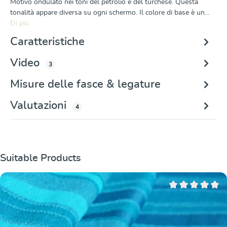
Motivo ondulato nei toni del petrolio e del turchese. Questa
tonalità appare diversa su ogni schermo. Il colore di base è un…
Di più
Caratteristiche
Video
3
Misure delle fasce & legature
Valutazioni
4
Salta la galleria dei prodotti
Suitable Products
Valutazione media 