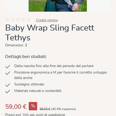
Create review
Valutazione media di 0 su 5 stelle
Baby Wrap Sling Facett
Tethys
Dimensioni:
3
Dettagli ben studiati:
Dalla nascita fino alla fine del periodo del portare
Posizione ergonomica a M per favorire il corretto sviluppo
delle anche
Sostegno ottimale
Materiali naturali e sostenibili
%
59,00 €
99,00 €
(40.4% risparmio)
Prezzi incl. IVA più costi di spedizione