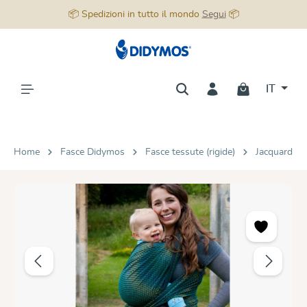
📦 Spedizioni in tutto il mondo
Segui
📦
nuto principale
IT
Home
Fasce Didymos
Fasce tessute (rigide)
Jacquard
Salta la galleria di immagini