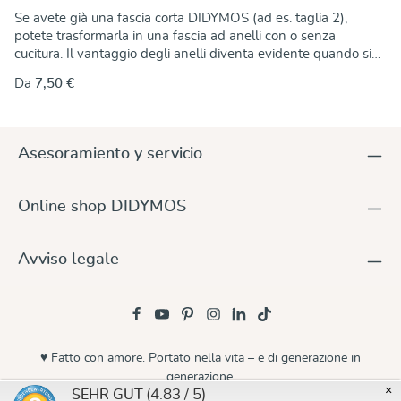
Se avete già una fascia corta DIDYMOS (ad es. taglia 2),
potete trasformarla in una fascia ad anelli con o senza
cucitura. Il vantaggio degli anelli diventa evidente quando si
stringe: Per adattare esattamente la fascia, è sufficiente tirare
Da
7,50 €
l'estremità libera. Gli anelli bloccano saldamente il tessuto. Le
istruzioni sono disponibili qui. Questi anelli sono realizzati in
alluminio fuso, senza saldature, anodizzato a colori, con uno
spessore di 5 mm. Questo li rende privi di nichel e adatti a chi
Asesoramiento y servicio
soffre di allergie. Piccole irregolarità nell'aspetto sono dovute
alla produzione! Gli anelli sono venduti a coppie e sono
disponibili in un'ampia varietà di colori per abbinarsi a qualsiasi
Online shop DIDYMOS
fascia DIDYMOS. Dimensioni (diametro): 63,5 mm (nuovo!) 75
mm 87 mm
Avviso legale
♥ Fatto con amore. Portato nella vita – e di generazione in
generazione.
×
(4.83 / 5)
SEHR GUT