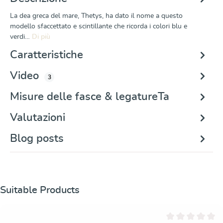
La dea greca del mare, Thetys, ha dato il nome a questo
modello sfaccettato e scintillante che ricorda i colori blu e
verdi…
Di più
Caratteristiche
Video
3
Misure delle fasce & legatureTa
Valutazioni
Blog posts
Salta la galleria dei prodotti
Suitable Products