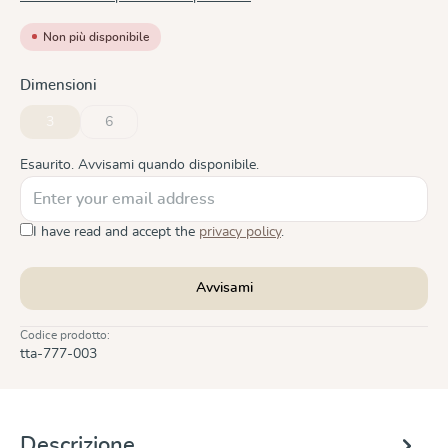
Non più disponibile
Seleziona
Dimensioni
3
6
(Questa opzione non è al momento disponibile.)
(Questa opzione non è al momento disponibile.)
Esaurito. Avvisami quando disponibile.
I have read and accept the
privacy policy
.
Avvisami
Codice prodotto:
tta-777-003
Descrizione