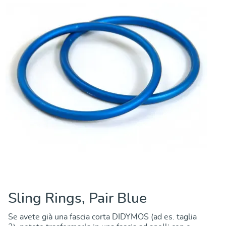
Sling Rings, Pair Blue
Se avete già una fascia corta DIDYMOS (ad es. taglia