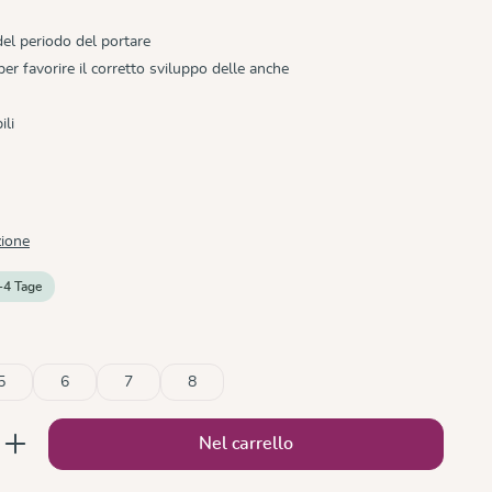
 del periodo del portare
r favorire il corretto sviluppo delle anche
ili
zione
-4 Tage
5
6
7
8
o disponibile.)
 al momento disponibile.)
to: inserisci la quantità desiderata o usa 
Nel carrello