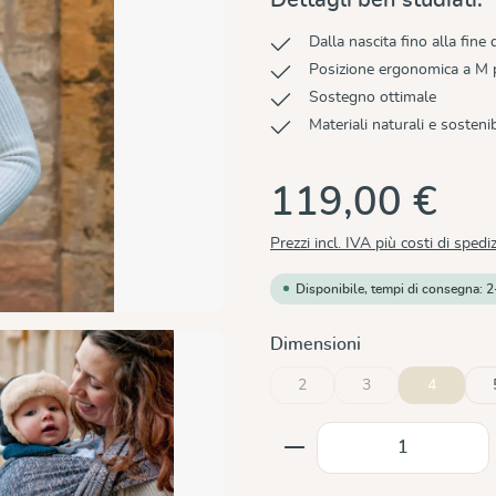
Dalla nascita fino alla fine
Posizione ergonomica a M pe
Sostegno ottimale
Materiali naturali e sostenib
119,00 €
Prezzi incl. IVA più costi di spedi
Disponibile, tempi di consegna: 2
Seleziona
Dimensioni
2
3
4
(Questa opzione non è al moment
(Questa opzione non è
Quantità del prodot