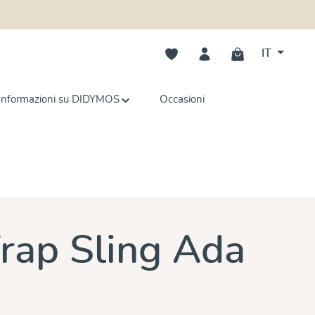
Hai 0 articoli nella lista dei deside
IT
Informazioni su DIDYMOS
Occasioni
e
ap Sling Ada