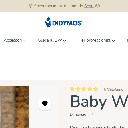
📦 Spedizioni in tutto il mondo
Segui
📦
Accessori
Guida al BW
Per professionisti
6 Valutazioni
Valutazione media di 5 su 5 stell
Baby Wr
Dimensioni:
4
Dettagli ben studiati: