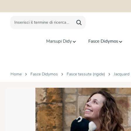
 ricerca
Passa alla navigazione principale
Marsupi Didy
Fasce Didymos
Home
Fasce Didymos
Fasce tessute (rigide)
Jacquard
Salta la galleria di immagini