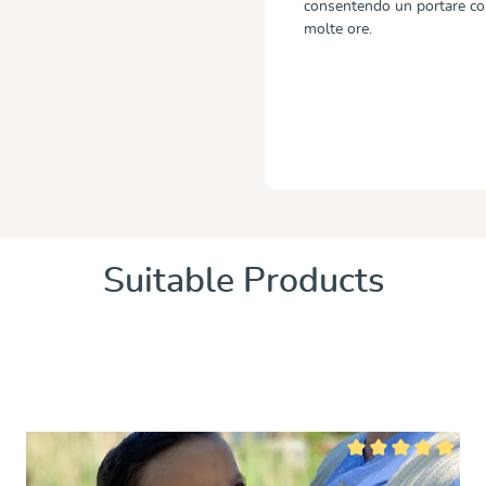
consentendo un portare com
molte ore.
Suitable Products
su 5 stelle
Valutazione media di