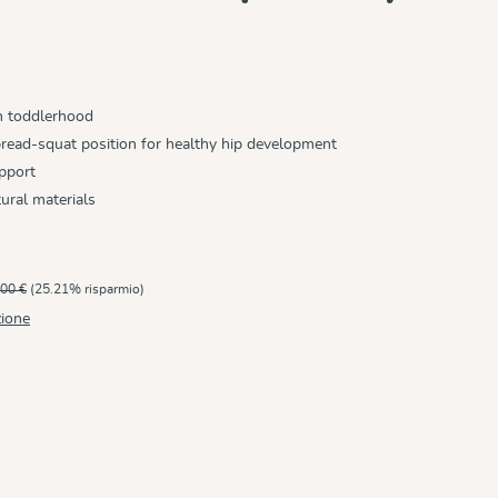
h toddlerhood
read-squat position for healthy hip development
pport
ural materials
00 €
(25.21% risparmio)
zione
o disponibile.)
è al momento disponibile.)