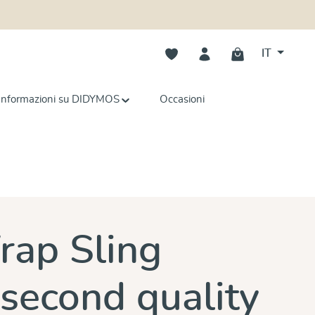
Hai 0 articoli nella lista dei deside
IT
Informazioni su DIDYMOS
Occasioni
e
ap Sling
 second quality