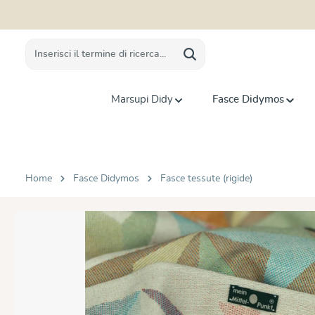
 ricerca
Passa alla navigazione principale
Marsupi Didy
Fasce Didymos
Home
Fasce Didymos
Fasce tessute (rigide)
Salta la galleria di immagini