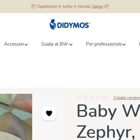
📦 Spedizioni in tutto il mondo
Segui
📦
Accessori
Guida al BW
Per professionisti
Create review
Valutazione media di 0 su 5 stell
Baby Wr
Zephyr,