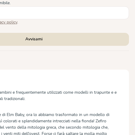
ibile.
acy policy
.
Avvisami
bambini e frequentemente utilizzati come modelli in trapunte e e
li tradizionali.
 di Elm Baby, ora lo abbiamo trasformato in un modello di
 colorati e splendidamente intrecciati nella fionda! Zefiro
del vento della mitologia greca, che secondo mitologia che,
 venti miti dell'ovest. Forse ci farà saltare la molla molto