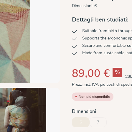
Dimensioni:
6
Dettagli ben studiati:
Suitable from birth throug
Supports the ergonomic sp
Secure and comfortable su
Made from sustainable, nat
89,00 €
%
119,
Prezzi incl. IVA più costi di spedi
Non più disponibile
Seleziona
Dimensioni
6
7
(Questa opzione non è al moment
(Questa opzione non 